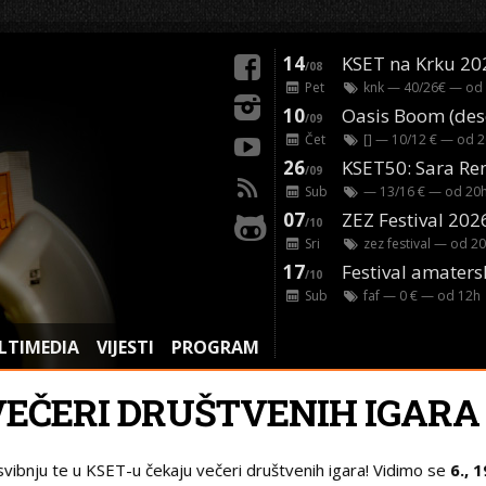
14
KSET na Krku 20
/08
Pet
knk
— 40/26€ — od
10
/09
Čet
[]
— 10/12 € — od
2
26
/09
Sub
— 13/16 € — od
20
07
ZEZ Festival 202
/10
Sri
zez festival
— od
20
17
Festival amaters
/10
Sub
faf
— 0 € — od
12
h
LTIMEDIA
VIJESTI
PROGRAM
VEČERI DRUŠTVENIH IGARA
svibnju te u KSET-u čekaju večeri društvenih igara! Vidimo se
6., 1