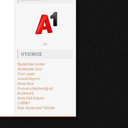
A1
UTIČNICE
Studentski centar
Studentski zbor
Treći svijet
Sound Report
Music Box
Pivovara Medvedgrad
Rockmark
Dirty Old Empire
CARNET
Klub Studenata Tehnike