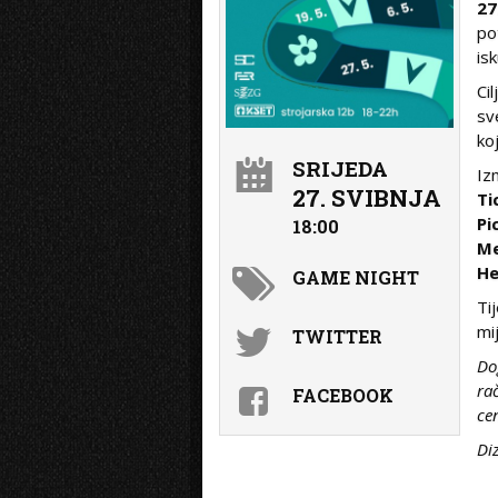
27
po
isk
Ci
sv
ko
SRIJEDA
Iz
27. SVIBNJA
Ti
Pi
18:00
Me
He
GAME NIGHT
Ti
mi
TWITTER
Do
ra
FACEBOOK
ce
Di