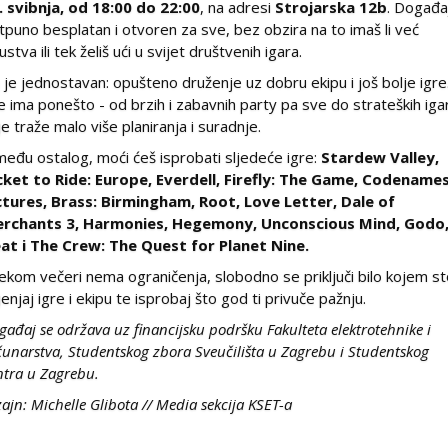
. svibnja, od 18:00 do 22:00
, na adresi
Strojarska 12b
. Događa
tpuno besplatan i otvoren za sve, bez obzira na to imaš li već
ustva ili tek želiš ući u svijet društvenih igara.
lj je jednostavan: opušteno druženje uz dobru ekipu i još bolje igre
e ima ponešto - od brzih i zabavnih party pa sve do strateških iga
je traže malo više planiranja i suradnje.
među ostalog, moći ćeš isprobati sljedeće igre:
Stardew Valley,
cket to Ride: Europe, Everdell, Firefly: The Game, Codename
ctures, Brass: Birmingham, Root, Love Letter, Dale of
rchants 3, Harmonies, Hegemony, Unconscious Mind, Godo
at i The Crew: The Quest for Planet Nine.
jekom večeri nema ograničenja, slobodno se priključi bilo kojem st
jenjaj igre i ekipu te isprobaj što god ti privuče pažnju.
gađaj se održava uz financijsku podršku Fakulteta elektrotehnike i
čunarstva, Studentskog zbora Sveučilišta u Zagrebu i Studentskog
ntra u Zagrebu.
zajn: Michelle Glibota // Media sekcija KSET-a