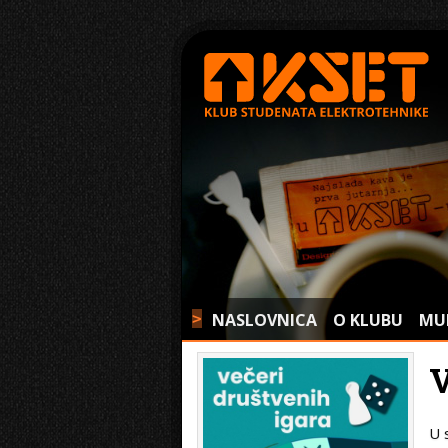
NASLOVNICA
O KLUBU
MU
>
U 