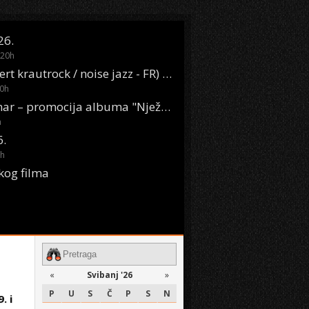
26.
20
h
Oasis Boom (desert krautrock / noise jazz - FR) @ KONTEJNER
0
h
KSET50: Sara Renar – promocija albuma "Nježne riječi" @ Močvara
h
6.
h
kog filma
«
Svibanj '26
»
P
U
S
Č
P
S
N
9. i