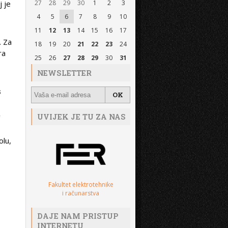
j je
27
28
29
30
1
2
3
4
5
6
7
8
9
10
11
12
13
14
15
16
17
. Za
18
19
20
21
22
23
24
ra
25
26
27
28
29
30
31
NEWSLETTER
s
,
UVIJEK JE TU ZA NAS
olu,
Fakultet elektrotehnike
i računarstva
DAJE NAM PRISTUP
INTERNETU