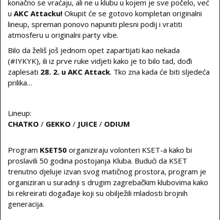
konačno se vraćaju, ali ne u klubu u kojem je sve počelo, već
u
AKC Attacku!
Okupit će se gotovo kompletan originalni
lineup, spreman ponovo napuniti plesni podij i vratiti
atmosferu u originalni party vibe.
Bilo da želiš još jednom opet zapartijati kao nekada
(#IYKYK), ili iz prve ruke vidjeti kako je to bilo tad, dođi
zaplesati
28. 2. u AKC Attack
. Tko zna kada će biti sljedeća
prilika…
Lineup:
CHATKO
/
GEKKO
/
JUICE
/
ODIUM
Program
KSET50
organiziraju volonteri KSET-a kako bi
proslavili 50 godina postojanja Kluba. Budući da KSET
trenutno djeluje izvan svog matičnog prostora, program je
organiziran u suradnji s drugim zagrebačkim klubovima kako
bi rekreirati događaje koji su obilježili mladosti brojnih
generacija.