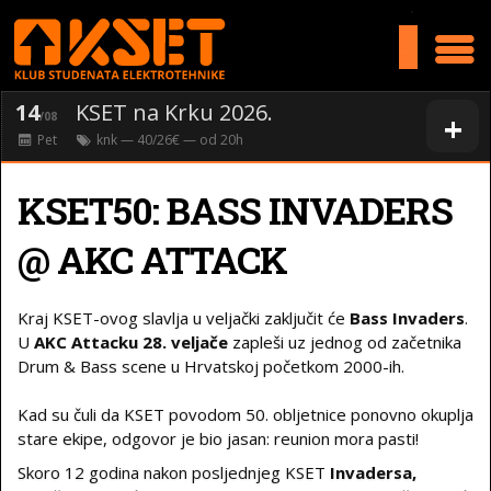
>
14
KSET na Krku 2026.
+
/08
Pet
knk
— 40/26€ — od
20
h
KSET50: BASS INVADERS
@ AKC ATTACK
Kraj KSET-ovog slavlja u veljački zaključit će
Bass Invaders
.
U
AKC Attacku 28. veljače
zapleši uz jednog od začetnika
Drum & Bass scene u Hrvatskoj početkom 2000-ih.
Kad su čuli da KSET povodom 50. obljetnice ponovno okuplja
stare ekipe, odgovor je bio jasan: reunion mora pasti!
Skoro 12 godina nakon posljednjeg KSET
Invadersa,