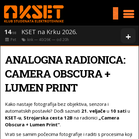
>
14
KSET na Krku 2026.
+
/08
Pet
knk
— 40/26€ — od
20
h
ANALOGNA RADIONICA:
CAMERA OBSCURA +
LUMEN PRINT
Kako nastaje fotografija bez objektiva, senzora i
automatskih postavki? Dođi saznati
21. veljače
u
10 sati
u
KSET-u
,
Strojarska cesta 12B
na radionici
„Camera
Obscura + Lumen Print“
.
Vrati se samim počecima fotografije i raditi s procesima koji