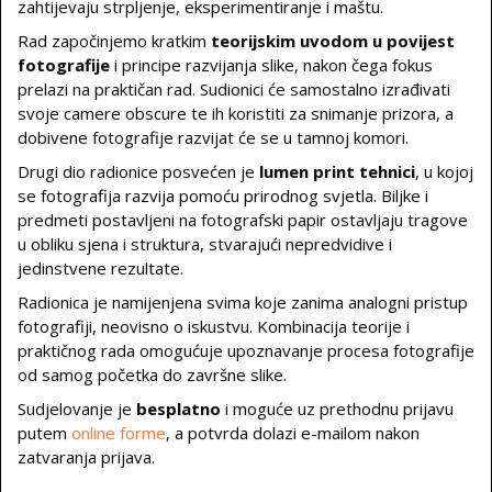
zahtijevaju strpljenje, eksperimentiranje i maštu.
Rad započinjemo kratkim
teorijskim uvodom u povijest
fotografije
i principe razvijanja slike, nakon čega fokus
prelazi na praktičan rad. Sudionici će samostalno izrađivati
svoje camere obscure te ih koristiti za snimanje prizora, a
dobivene fotografije razvijat će se u tamnoj komori.
Drugi dio radionice posvećen je
lumen print tehnici
, u kojoj
se fotografija razvija pomoću prirodnog svjetla. Biljke i
predmeti postavljeni na fotografski papir ostavljaju tragove
u obliku sjena i struktura, stvarajući nepredvidive i
jedinstvene rezultate.
Radionica je namijenjena svima koje zanima analogni pristup
fotografiji, neovisno o iskustvu. Kombinacija teorije i
praktičnog rada omogućuje upoznavanje procesa fotografije
od samog početka do završne slike.
Sudjelovanje je
besplatno
i moguće uz prethodnu prijavu
putem
online forme
, a potvrda dolazi e-mailom nakon
zatvaranja prijava.