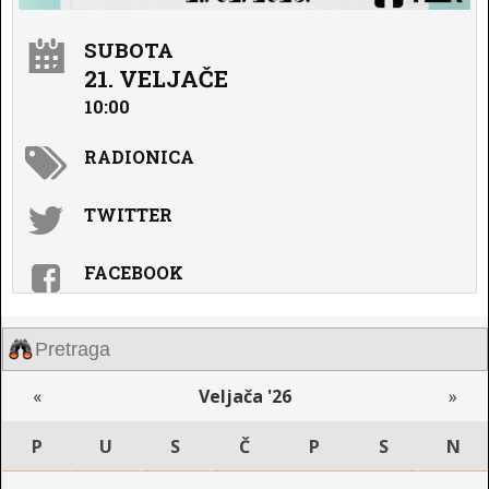
SUBOTA
21. VELJAČE
10:00
RADIONICA
TWITTER
FACEBOOK
«
Veljača '26
»
P
U
S
Č
P
S
N