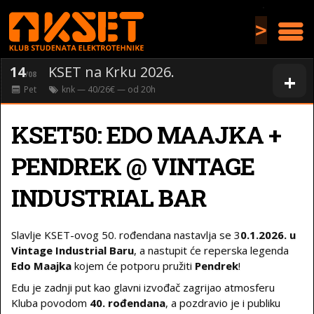
>
14
KSET na Krku 2026.
+
/08
Pet
knk
— 40/26€ — od
20
h
KSET50: EDO MAAJKA +
PENDREK @ VINTAGE
INDUSTRIAL BAR
Slavlje KSET-ovog 50. rođendana nastavlja se 3
0.1.2026. u
Vintage Industrial Baru
, a nastupit će reperska legenda
Edo Maajka
kojem će potporu pružiti
Pendrek
!
Edu je zadnji put kao glavni izvođač zagrijao atmosferu
Kluba povodom
40. rođendana
, a pozdravio je i publiku