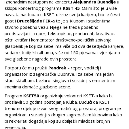
iznenadnim nastupom na koncertu
Alejuandra Buendije
u
sklopu koncertnog programa
KSET 45
. Osim što je u više
navrata nastupao u KSET-u kroz svoju karijeru, bio je česti
gost i
Brucošijade FER-a
te je s Klubom i studentima
stvorio posebnu vezu. Njega ne treba posebno
predstavljati – reper, tekstopisac, producent, kreativac,
oštri kritičar i komentator društveno-političkih zbivanja,
glazbenik je koji iza sebe ima više od dva desetljeća karijere,
sedam studijskih albuma, više od 150 pjesama i vjerojatno
sve glazbene nagrade ovih prostora.
Potporu će mu pružiti
Pendrek
– reper, voditelj i
organizator iz zagrebačke Dubrave. Iza sebe ima jedan
studijski album, bezbroj singlova i suradnji s eminentnim
imenima domaće glazbene scene.
Program
KSET50
organiziraju volonteri KSET-a kako bi
proslavili 50 godina postojanja Kluba. Budući da KSET
trenutno djeluje izvan svog matičnog prostora, program je
organiziran u suradnji s drugim zagrebačkim klubovima kako
bi rekreirati događaje koji su obilježili mladosti brojnih
generacija.