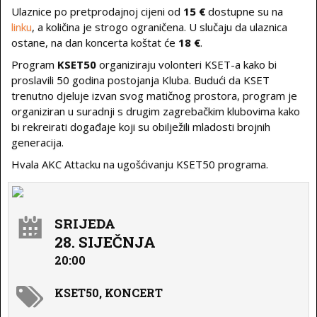
Ulaznice po pretprodajnoj cijeni od
15 €
dostupne su na
linku
, a količina je strogo ograničena. U slučaju da ulaznica
ostane, na dan koncerta koštat će
18 €
.
Program
KSET50
organiziraju volonteri KSET-a kako bi
proslavili 50 godina postojanja Kluba. Budući da KSET
trenutno djeluje izvan svog matičnog prostora, program je
organiziran u suradnji s drugim zagrebačkim klubovima kako
bi rekreirati događaje koji su obilježili mladosti brojnih
generacija.
Hvala AKC Attacku na ugošćivanju KSET50 programa.
SRIJEDA
28. SIJEČNJA
20:00
KSET50, KONCERT