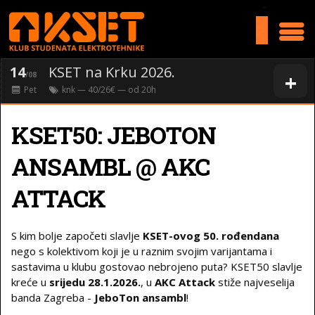
>
14
KSET na Krku 2026.
+
/08
Pet
knk
— 40/26€ — od
20
h
KSET50: JEBOTON
ANSAMBL @ AKC
ATTACK
S kim bolje započeti slavlje
KSET-ovog 50. rođendana
nego s kolektivom koji je u raznim svojim varijantama i
sastavima u klubu gostovao nebrojeno puta? KSET50 slavlje
kreće u
srijedu 28.1.2026.
, u
AKC Attack
stiže najveselija
banda Zagreba -
JeboTon ansambl
!