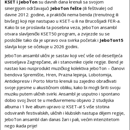
KSET i JeboTon
su davnih dana krenuli sa svojom
sinergijom održavajući
JeboTon fešte
(ili feštivale) od
davne 2012. godine, a praktički nema benda (trenutnog ili
bivšeg) koji nije nastupao u KSET-u ili na Brucošijadi FER-a.
Kako bi se proslavila ta posebna veza, JeboTon ansambl
otvara slavljenički KSET50 program, a zvijezde su se
posložile tako da je upravo ova svirka početak i
JeboTon15
slavlja koje se očekuje u 2026 godini..
JeboTon ansambl ulični je sastav koji već više od desetljeća
uveseljava Zagrepčane, ali i stanovnike cijele regije. Bend je
nastao kao nusprodukt muzičkog kolektiva jeboTon – članovi
bendova Spremište, Hren, Prazna lepinja, Lobotomija,
Antidepresiv i Porto Morto krenuli su zajedno obrađivati
svoje pjesme u akustičnom obliku, kako bi mogli širiti svoju
muziku putem uličnih svirki. Ansambl je usputno i spontano
dobio svoj život te u međuvremenu objavio 2 studijska
albuma i 1 live album upravo iz KSET-a! S više stotina
odsviranih festivalskih, uličnih i klubskih nastupa diljem regije,
JeboTon ansambl dan danas žari i pali, većim intenzitetom
nego ikada prije!