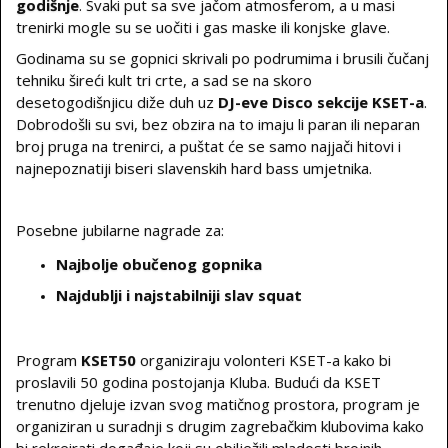
godišnje
. Svaki put sa sve jačom atmosferom, a u masi
trenirki mogle su se uočiti i gas maske ili konjske glave.
Godinama su se gopnici skrivali po podrumima i brusili čučanj
tehniku šireći kult tri crte, a sad se na skoro
desetogodišnjicu diže duh uz
DJ-eve Disco sekcije KSET-a
.
Dobrodošli su svi, bez obzira na to imaju li paran ili neparan
broj pruga na trenirci, a puštat će se samo najjači hitovi i
najnepoznatiji biseri slavenskih hard bass umjetnika.
Posebne jubilarne nagrade za:
Najbolje obučenog gopnika
Najdublji i najstabilniji slav squat
Program
KSET50
organiziraju volonteri KSET-a kako bi
proslavili 50 godina postojanja Kluba. Budući da KSET
trenutno djeluje izvan svog matičnog prostora, program je
organiziran u suradnji s drugim zagrebačkim klubovima kako