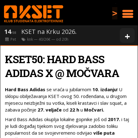
>
14
KSET na Krku 2026.
+
/08
Pet
knk
— 40/26€ — od
20
h
KSET50: HARD BASS
ADIDAS X @ MOČVARA
Hard Bass Adidas
se vraća u jubilarnom
10. izdanju
! U
sklopu obilježavanja KSET-ovog 50. rođendana, u drugom
mjesecu neizbježni su votka, kiseli krastavci i slav squat, a
zabava počinje
27. veljače
od
22 h
u
Močvari.
Hard Bass Adidas okuplja lokalne gopnike još od
2017.
i taj
je ludi događaj tijekom svog djelovanja zadobio toliku
popularnost da se svojevremeno odvijao
više puta