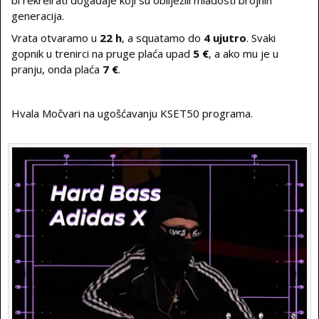
bi rekreirati događaje koji su obilježili mladosti brojnih
generacija.
Vrata otvaramo u
22 h
, a squatamo do
4 ujutro
. Svaki
gopnik u trenirci na pruge plaća upad
5 €
, a ako mu je u
pranju, onda plaća
7 €
.
Hvala Močvari na ugošćavanju KSET50 programa.