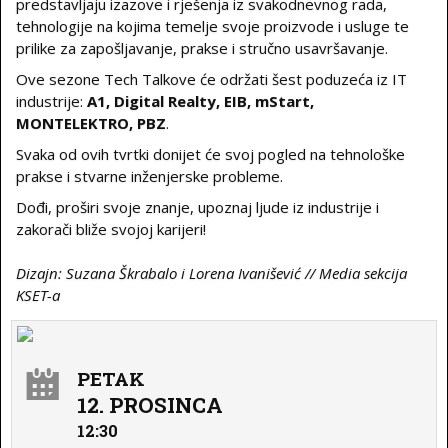
predstavljaju izazove i rješenja iz svakodnevnog rada,
tehnologije na kojima temelje svoje proizvode i usluge te
prilike za zapošljavanje, prakse i stručno usavršavanje.
Ove sezone Tech Talkove će održati šest poduzeća iz IT
industrije:
A1, Digital Realty, EIB, mStart,
MONTELEKTRO, PBZ
.
Svaka od ovih tvrtki donijet će svoj pogled na tehnološke
prakse i stvarne inženjerske probleme.
Dođi, proširi svoje znanje, upoznaj ljude iz industrije i
zakorači bliže svojoj karijeri!
Dizajn: Suzana Škrabalo i Lorena Ivanišević // Media sekcija
KSET-a
PETAK
12. PROSINCA
12:30