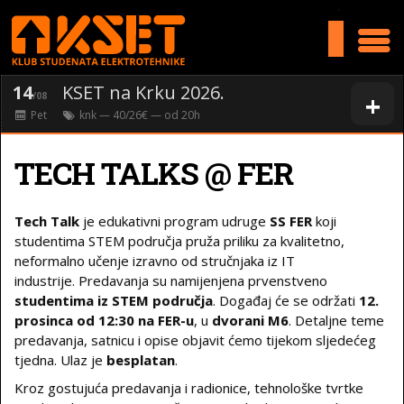
>
14
KSET na Krku 2026.
+
/08
Pet
knk
— 40/26€ — od
20
h
TECH TALKS @ FER
Tech Talk
je edukativni program udruge
SS FER
koji
studentima STEM područja pruža priliku za kvalitetno,
neformalno učenje izravno od stručnjaka iz IT
industrije. Predavanja su namijenjena prvenstveno
studentima iz STEM područja
. Događaj će se održati
12.
prosinca od 12:30 na FER-u
, u
dvorani M6
. Detaljne teme
predavanja, satnicu i opise objavit ćemo tijekom sljedećeg
tjedna. Ulaz je
besplatan
.
Kroz gostujuća predavanja i radionice, tehnološke tvrtke