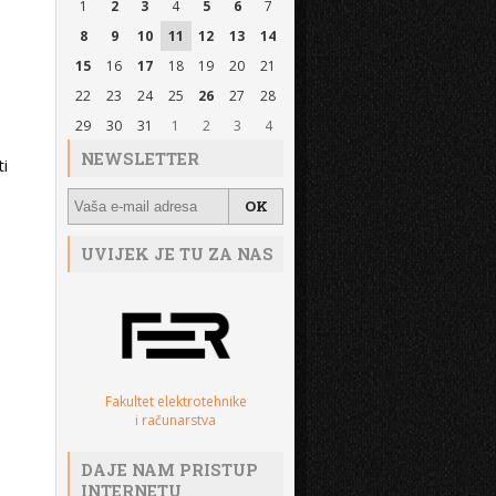
1
2
3
4
5
6
7
8
9
10
11
12
13
14
15
16
17
18
19
20
21
22
23
24
25
26
27
28
29
30
31
1
2
3
4
NEWSLETTER
ti
UVIJEK JE TU ZA NAS
Fakultet elektrotehnike
i računarstva
DAJE NAM PRISTUP
INTERNETU