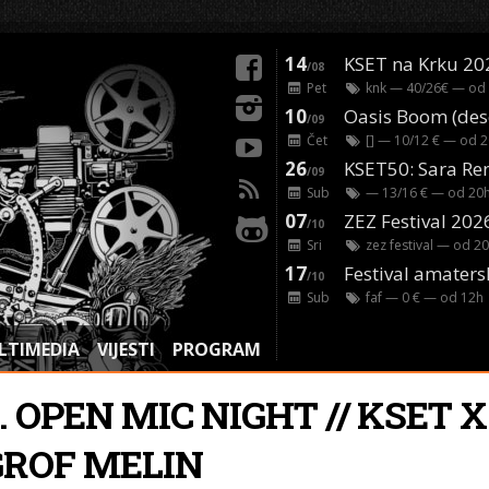
14
KSET na Krku 20
/08
Pet
knk
— 40/26€ — od
10
/09
Čet
[]
— 10/12 € — od
2
26
/09
Sub
— 13/16 € — od
20
07
ZEZ Festival 202
/10
Sri
zez festival
— od
20
17
Festival amaters
/10
Sub
faf
— 0 € — od
12
h
LTIMEDIA
VIJESTI
PROGRAM
. OPEN MIC NIGHT // KSET X
GROF MELIN