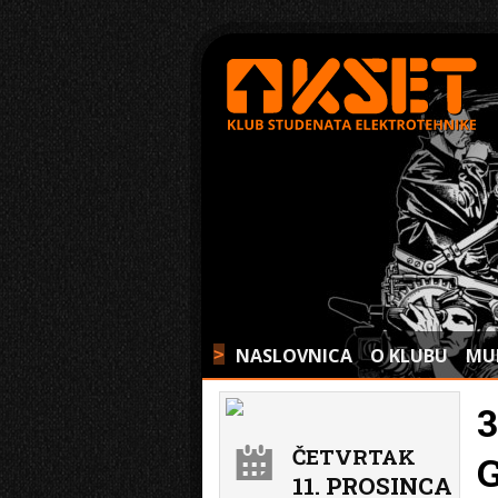
NASLOVNICA
O KLUBU
MU
>
3
ČETVRTAK
11. PROSINCA