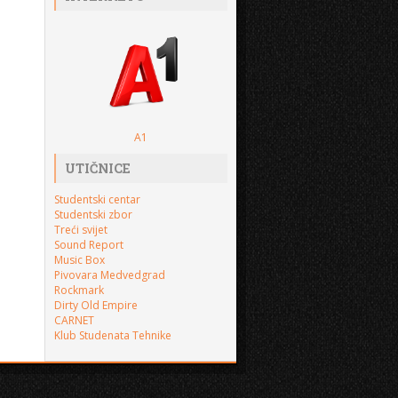
A1
UTIČNICE
Studentski centar
Studentski zbor
Treći svijet
Sound Report
Music Box
Pivovara Medvedgrad
Rockmark
Dirty Old Empire
CARNET
Klub Studenata Tehnike