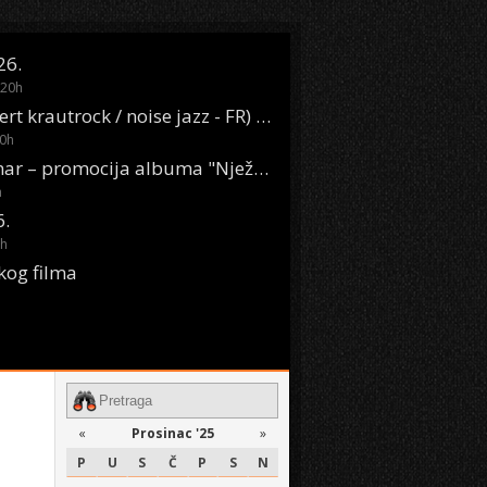
26.
20
h
Oasis Boom (desert krautrock / noise jazz - FR) @ KONTEJNER
0
h
KSET50: Sara Renar – promocija albuma "Nježne riječi" @ Močvara
h
6.
h
kog filma
«
Prosinac '25
»
P
U
S
Č
P
S
N