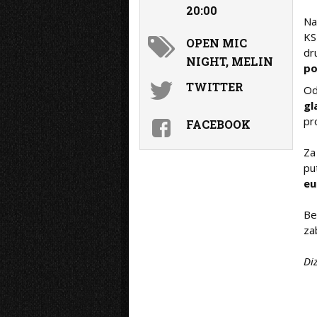
20:00
Na
KS
OPEN MIC
dr
NIGHT, MELIN
po
TWITTER
O
gl
pr
FACEBOOK
Za
p
eu
Bez
za
Diz