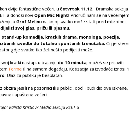
kon dvije fantastične večeri, u
četvrtak 11.12.
, Dramska sekcija
ET-a donosi novi
Open Mic Night!
Pridruži nam se na večernjem
uženju u
Grof Melinu
na kojoj svatko može stati pred mikrofon i
dijeliti svoj glas, priču ili pjesmu.
d
stand-up komedije, kratkih drama, monologa, poezije,
azbenih izvedbi do totalno spontanih trenutaka.
Cilj je stvori
ostor gdje svatko tko želi nešto podijeliti može.
 svoj kratki nastup, u trajanju
do 10 minuta
, možeš se prijaviti
utem
Forme
ili na samom događaju. Kotizacija za izvođače iznosi
1
ro
. Ulaz za publiku je besplatan.
 obzira jesi li na pozornici ili u publici, dođi i budi dio ove iskrene,
bavne i opuštene večeri.
ajn: Kalista Kristić // Media sekcija KSET-a