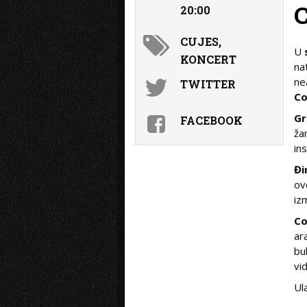
20:00
CUJES,
U
KONCERT
na
ne
TWITTER
Co
Gr
FACEBOOK
ža
in
Đi
ov
iz
Co
ar
bu
vi
Ul