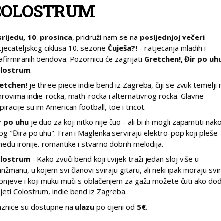
COLOSTRUM
srijedu, 10. prosinca
, pridruži nam se na
posljednjoj večeri
tjecateljskog ciklusa 10. sezone
Čuješa?!
- natjecanja mladih i
afirmiranih bendova. Pozornicu će zagrijati
Gretchen!, Đir po uhu
lostrum
.
etchen!
je three piece indie bend iz Zagreba, čiji se zvuk temelji 
nrovima indie-rocka, math-rocka i alternativnog rocka. Glavne
spiracije su im American football, toe i tricot.
r po uhu
je duo za koji nitko nije čuo - ali bi ih mogli zapamtiti nak
og "Đira po uhu". Fran i Maglenka serviraju elektro-pop koji pleše
među ironije, romantike i stvarno dobrih melodija.
lostrum
- Kako zvuči bend koji uvijek traži jedan sloj više u
anžmanu, u kojem svi članovi sviraju gitaru, ali neki ipak moraju svir
bnjeve i koji muku muči s oblačenjem za gažu možete čuti ako do
djeti Colostrum, indie bend iz Zagreba.
aznice su dostupne na
ulazu
po cijeni od
5€
.