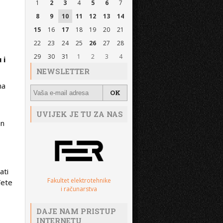
1
2
3
4
5
6
7
8
9
10
11
12
13
14
15
16
17
18
19
20
21
22
23
24
25
26
27
28
29
30
31
1
2
3
4
 i
NEWSLETTER
na
UVIJEK JE TU ZA NAS
on
ati
Fakultet elektrotehnike
đete
i računarstva
DAJE NAM PRISTUP
INTERNETU