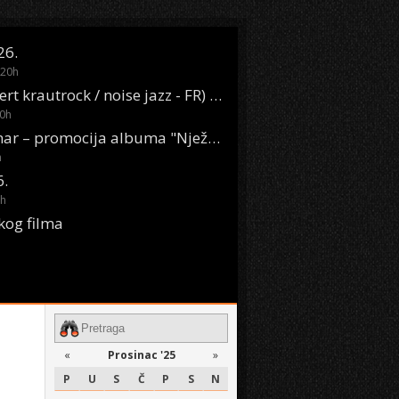
26.
20
h
Oasis Boom (desert krautrock / noise jazz - FR) @ KONTEJNER
0
h
KSET50: Sara Renar – promocija albuma "Nježne riječi" @ Močvara
h
6.
h
kog filma
«
Prosinac '25
»
P
U
S
Č
P
S
N