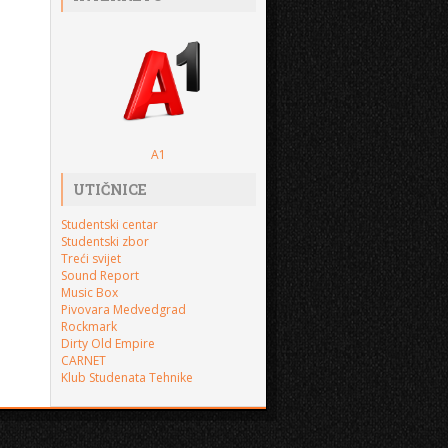
A1
UTIČNICE
Studentski centar
Studentski zbor
Treći svijet
Sound Report
Music Box
Pivovara Medvedgrad
Rockmark
Dirty Old Empire
CARNET
Klub Studenata Tehnike