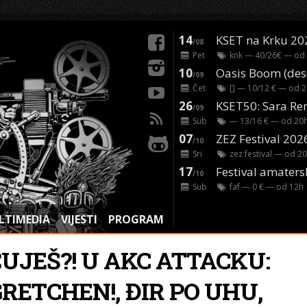
14
KSET na Krku 20
/08
Pet
knk
— 40/26€ — od
10
/09
Čet
[]
— 10/12 € — od
2
26
/09
Sub
— 13/16 € — od
20
07
ZEZ Festival 202
/10
Sri
zez festival
— od
20
17
Festival amaters
/10
Sub
faf
— 0 € — od
12
h
LTIMEDIA
VIJESTI
PROGRAM
ČUJEŠ?! U AKC ATTACKU:
RETCHEN!, ĐIR PO UHU,