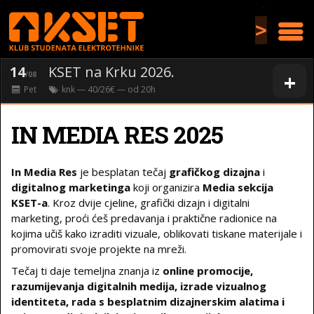
>
14
KSET na Krku 2026.
+
/08
Pet
knk
— 40/26€ — od
20
h
IN MEDIA RES 2025
In Media Res
je besplatan tečaj
grafičkog dizajna
i
digitalnog marketinga
koji organizira
Media sekcija
KSET-a
. Kroz dvije cjeline, grafički dizajn i digitalni
marketing, proći ćeš predavanja i praktične radionice na
kojima učiš kako izraditi vizuale, oblikovati tiskane materijale i
promovirati svoje projekte na mreži.
Tečaj ti daje temeljna znanja iz
online promocije,
razumijevanja digitalnih medija, izrade vizualnog
identiteta, rada s besplatnim dizajnerskim alatima i