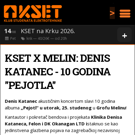
>
14
KSET na Krku 2026.
+
/08
Pet
knk
— 40/26€ — od
20
h
KSET X MELIN: DENIS
KATANEC - 10 GODINA
"PEJOTLA"
Denis Katanec
akustičnim koncertom slavi 10 godina
albuma
„Pejotl“ u
utorak, 25. studenog
u
Grofu Melinu
!
Kantautor i pokretač bendova i projekata
Klinika Denisa
Kataneca, Felon i DK Okanagan LTD i
staknuo se kao
jedinstvena glazbena pojava na zagrebačkoj nezavisnoj