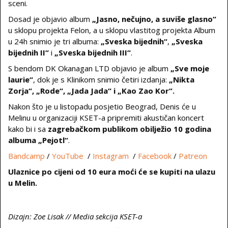
sceni.
Dosad je objavio album
„Jasno, nečujno, a suviše glasno“
u sklopu projekta Felon, a u sklopu vlastitog projekta Album
u 24h snimio je tri albuma:
„Sveska bijednih“
,
„Sveska
bijednih II“
i
„Sveska bijednih III“
.
S bendom DK Okanagan LTD objavio je album
„Sve moje
laurie“
, dok je s Klinikom snimio četiri izdanja:
„Nikta
Zorja“, „Rode“, „Jada Jada“ i „Kao Zao Kor“.
Nakon što je u listopadu posjetio Beograd, Denis će u
Melinu u organizaciji KSET-a pripremiti akustičan koncert
kako bi i sa
zagrebačkom publikom obilježio 10 godina
albuma „Pejotl“
.
Bandcamp
/
YouTube
/
Instagram
/
Facebook
/
Patreon
Ulaznice po cijeni od 10 eura moći će se kupiti na ulazu
u Melin.
Dizajn: Zoe Lisak // Media sekcija KSET-a