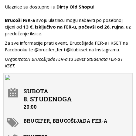
Ulaznice su dostupne i u
Dirty Old Shopu
!
Brucoši FER-a
svoju ulaznicu mogu nabaviti po posebnoj
cijeni od
13 €, isključivo na FER-u, počevši od 26. rujna
, uz
predočenje iksice.
Za sve informacije prati event, Brucošijada FER-a i KSET na
Facebooku te @brucifer_fer i @klubkset na Instagramu.
Organizatori Brucošijade FER-a su Savez Studenata FER-a i
KSET.
SUBOTA
8. STUDENOGA
20:00
BRUCIFER, BRUCOŠIJADA FER-A