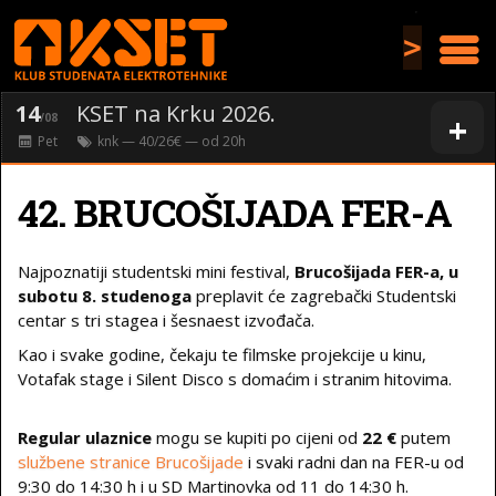
>
14
KSET na Krku 2026.
+
/08
Pet
knk
— 40/26€ — od
20
h
42. BRUCOŠIJADA FER-A
Najpoznatiji studentski mini festival,
Brucošijada FER-a, u
subotu 8. studenoga
preplavit će zagrebački Studentski
centar s tri stagea i šesnaest izvođača.
Kao i svake godine, čekaju te filmske projekcije u kinu,
Votafak stage i Silent Disco s domaćim i stranim hitovima.
Regular ulaznice
mogu se kupiti po cijeni od
22 €
putem
službene stranice Brucošijade
i svaki radni dan na FER-u od
9:30 do 14:30 h i u SD Martinovka od 11 do 14:30 h.