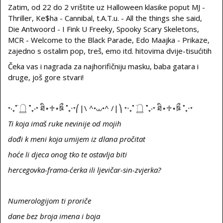
Zatim, od 22 do 2 vrištite uz Halloween klasike poput MJ -
Thriller, Ke$ha - Cannibal, t.A.T.u. - All the things she said,
Die Antwoord - I Fink U Freeky, Spooky Scary Skeletons,
MCR - Welcome to the Black Parade, Edo Maajka - Prikaze,
zajedno s ostalim pop, treš, emo itd. hitovima dvije-tisućitih
Čeka vas i nagrada za najhorifičniju masku, baba gatara i
druge, još gore stvari!
⁺‧₊˚ ࣪𓉸 ࣪˚₊‧⁺ ཐི⋆♱⋆ཋྀ ˚₊‧⁺⎛|\ ^•⩊•^ /|⎞ ⁺‧₊˚ ࣪𓉸 ࣪˚₊‧⁺ ཐི⋆♱⋆ཋྀ ˚₊‧⁺
Ti koja imaš ruke nevinije od mojih
dođi k meni koja umijem iz dlana pročitat
hoće li djeca onog tko te ostavlja biti
hercegovka-frama-ćerka ili ljevičar-sin-zvjerka?
Numerologijom ti proriče
dane bez broja imena i boja