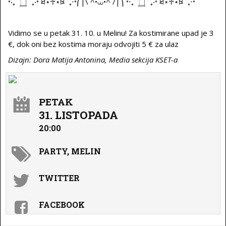
⁺‧₊˚ ࣪𓉸 ࣪˚₊‧⁺ ཐི⋆♱⋆ཋྀ ˚₊‧⁺⎛|\ ^•⩊•^ /|⎞ ⁺‧₊˚ ࣪𓉸 ࣪˚₊‧⁺ ཐི⋆♱⋆ཋྀ ˚₊‧⁺
Vidimo se u petak 31. 10. u Melinu! Za kostimirane upad je 3
€, dok oni bez kostima moraju odvojiti 5 € za ulaz
Dizajn: Dora Matija Antonina, Media sekcija KSET-a
PETAK
31. LISTOPADA
20:00
PARTY, MELIN
TWITTER
FACEBOOK