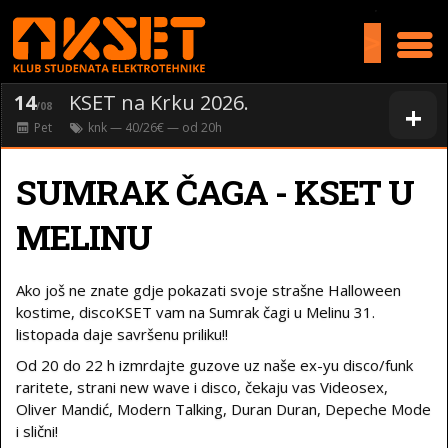
>
14
KSET na Krku 2026.
+
/08
Pet
knk
— 40/26€ — od
20
h
SUMRAK ČAGA - KSET U
MELINU
Ako još ne znate gdje pokazati svoje strašne Halloween
kostime, discoKSET vam na Sumrak čagi u Melinu 31.
listopada daje savršenu priliku!!
Od 20 do 22 h izmrdajte guzove uz naše ex-yu disco/funk
raritete, strani new wave i disco, čekaju vas Videosex,
Oliver Mandić, Modern Talking, Duran Duran, Depeche Mode
i slični!