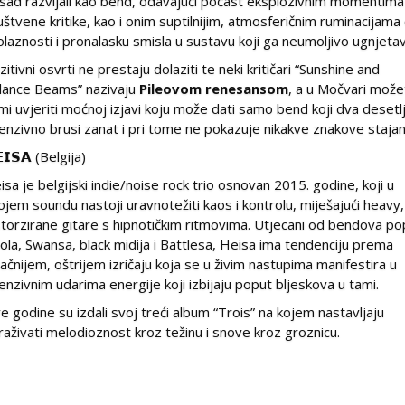
sad razvijali kao bend, odavajući počast eksplozivnim momentima
uštvene kritike, kao i onim suptilnijim, atmosferičnim ruminacijama
olaznosti i pronalasku smisla u sustavu koji ga neumoljivo ugnjetav
zitivni osvrti ne prestaju dolaziti te neki kritičari “Sunshine and
lance Beams” nazivaju
Pileovom renesansom
, a u Močvari mož
mi uvjeriti moćnoj izjavi koju može dati samo bend koji dva desetl
tenzivno brusi zanat i pri tome ne pokazuje nikakve znakove stajan
𝗜𝗦𝗔 (Belgija)
isa je belgijski indie/noise rock trio osnovan 2015. godine, koji u
ojem soundu nastoji uravnotežiti kaos i kontrolu, miješajući heavy,
storzirane gitare s hipnotičkim ritmovima. Utjecani od bendova po
ola, Swansa, black midija i Battlesa, Heisa ima tendenciju prema
ačnijem, oštrijem izričaju koja se u živim nastupima manifestira u
tenzivnim udarima energije koji izbijaju poput bljeskova u tami.
e godine su izdali svoj treći album “Trois” na kojem nastavljaju
traživati melodioznost kroz težinu i snove kroz groznicu.