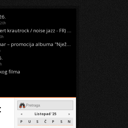
26.
20
h
Oasis Boom (desert krautrock / noise jazz - FR) @ KONTEJNER
0
h
KSET50: Sara Renar – promocija albuma "Nježne riječi" @ Močvara
h
6.
h
kog filma
:
«
Listopad '25
»
P
U
S
Č
P
S
N