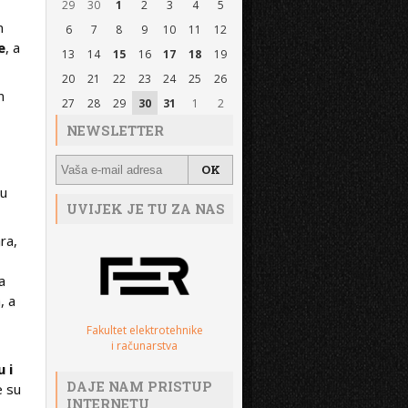
29
30
1
2
3
4
5
m
6
7
8
9
10
11
12
e
, a
13
14
15
16
17
18
19
20
21
22
23
24
25
26
n
27
28
29
30
31
1
2
NEWSLETTER
 u
UVIJEK JE TU ZA NAS
ra,
a
, a
Fakultet elektrotehnike
i računarstva
 i
DAJE NAM PRISTUP
e su
INTERNETU