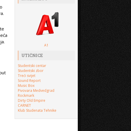
 o
a.
ete
jeća
ja.
A1
UTIČNICE
Studentski centar
Studentski zbor
put
Treći svijet
Sound Report
Music Box
Pivovara Medvedgrad
Rockmark
Dirty Old Empire
CARNET
Klub Studenata Tehnike