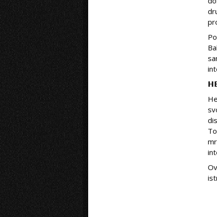
do
dr
pr
Po
Ba
sa
in
𝗛
He
sv
di
To
mr
in
Ov
is