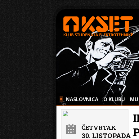
NASLOVNICA
O KLUBU
MU
>
ČETVRTAK
P
30. LISTOPADA