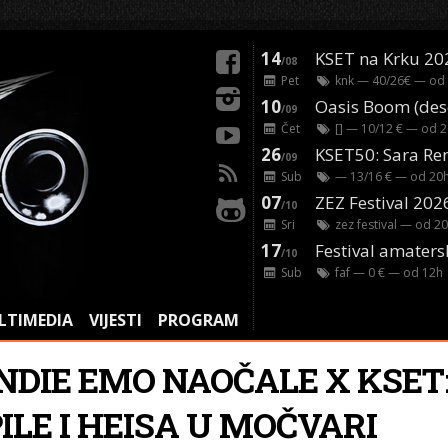
14
KSET na Krku 20
/08
Pet
knk
— 40/26€ — od
10
/09
Čet
[]
— 10/12 € — od
2
26
/09
Sub
— 13/16 € — od
20
07
ZEZ Festival 202
/10
Sri
zez festival
— od
20
17
Festival amaters
/10
Sub
faf
— 0 € — od
12
h
LTIMEDIA
VIJESTI
PROGRAM
INDIE EMO NAOČALE X KSET
ILE I HEISA U MOČVARI