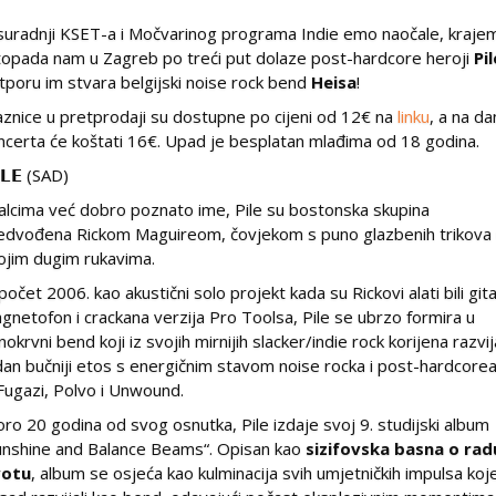
suradnji KSET-a i Močvarinog programa Indie emo naočale, kraje
stopada nam u Zagreb po treći put dolaze post-hardcore heroji
Pil
tporu im stvara belgijski noise rock bend
Heisa
!
aznice u pretprodaji su dostupne po cijeni od 12€ na
linku
, a na da
ncerta će koštati 16€. Upad je besplatan mlađima od 18 godina.
𝗟𝗘 (SAD)
alcima već dobro poznato ime, Pile su bostonska skupina
edvođena Rickom Maguireom, čovjekom s puno glazbenih trikova
ojim dugim rukavima.
počet 2006. kao akustični solo projekt kada su Rickovi alati bili gita
gnetofon i crackana verzija Pro Toolsa, Pile se ubrzo formira u
nokrvni bend koji iz svojih mirnijih slacker/indie rock korijena razvij
dan bučniji etos s energičnim stavom noise rocka i post-hardcorea
 Fugazi, Polvo i Unwound.
oro 20 godina od svog osnutka, Pile izdaje svoj 9. studijski album
unshine and Balance Beams“. Opisan kao
sizifovska basna o radu
votu
, album se osjeća kao kulminacija svih umjetničkih impulsa koj