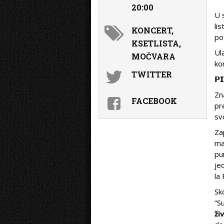
20:00
U 
li
KONCERT,
po
KSETLISTA,
Ul
MOČVARA
ko
TWITTER
𝗣
Zn
FACEBOOK
pr
sv
Za
ma
pu
je
la
Sk
“S
ži