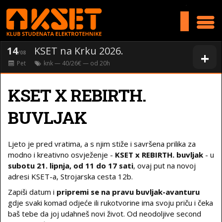
>
14
KSET na Krku 2026.
+
/08
Pet
knk
— 40/26€ — od
20
h
KSET X REBIRTH.
BUVLJAK
Ljeto je pred vratima, a s njim stiže i savršena prilika za
modno i kreativno osvježenje -
KSET x REBIRTH. buvljak
- u
subotu
21. lipnja, od 11 do 17 sati
, ovaj put na novoj
adresi KSET-a, Strojarska cesta 12b.
Zapiši datum i
pripremi se na pravu buvljak-avanturu
gdje svaki komad odjeće ili rukotvorine ima svoju priču i čeka
baš tebe da joj udahneš novi život. Od neodoljive second