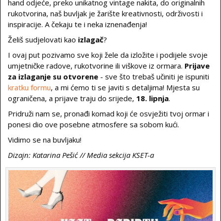
hand odjeće, preko unikatnog vintage nakita, do originalnih
rukotvorina, naš buvljak je žarište kreativnosti, održivosti i
inspiracije. A čekaju te i neka iznenađenja!
Želiš sudjelovati kao
izlagač
?
I ovaj put pozivamo sve koji žele da izložite i podijele svoje
umjetničke radove, rukotvorine ili viškove iz ormara.
Prijave
za izlaganje su otvorene
- sve što trebaš učiniti je ispuniti
kratku formu
, a mi ćemo ti se javiti s detaljima! Mjesta su
ograničena, a prijave traju do srijede,
18. lipnja
.
Pridruži nam se, pronađi komad koji će osvježiti tvoj ormar i
ponesi dio ove posebne atmosfere sa sobom kući.
Vidimo se na buvljaku!
Dizajn: Katarina Pešić // Media sekcija KSET-a