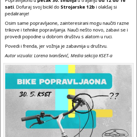
Popravljaonu u
petak 30. svibnja
u trajanju
od 12 do 16
sati
. Dofuraj svoj bicikl do
Strojarske 12b
i olakšaj si
pedaliranje!
Osim same popravljaone, zainteresirani mogu naučiti razne
trikove i tehnike popravljanja. Nauči nešto novo, zabavi se i
provedi popodne u dobrom društvu s alatom u ruci.
Povedi i frenda, jer vožnja je zabavnija u društvu.
Autor vizuala: Lorena Ivanišević, Media sekcija KSET-a