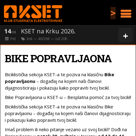
>
14
KSET na Krku 2026.
+
/08
Pet
knk
— 40/26€ — od
20
h
BIKE POPRAVLJAONA
Biciklistička sekcija KSET-a te poziva na klasičnu
Bike
popravljaonu
– događaj na kojem naši članovi
dijagnosticiraju i pokazuju kako popraviti tvoj bicikl.
Bike Popravljaona u KSET-u – Besplatna pomoć za tvoj bicikl!
Biciklistička sekcija KSET-a te poziva na klasičnu Bike
popravljaonu – događaj na kojem naši članovi dijagnosticiraju
i pokazuju kako popraviti tvoj bicikl.
Imaš problem ili neko pitanje vezano uz svoj bicikl? Dođi na