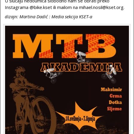
U slučaju nedoumica slobodno nam se obrati preko
Instagrama @bike.kset ili mailom na mihael.nosil@kset.org.
dizajn: Martina Dadić : Media sekcija KSET-a