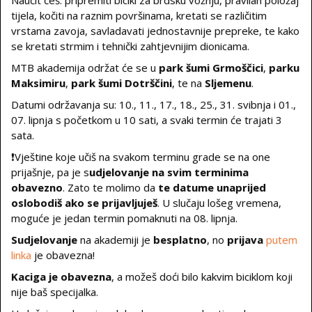
Naučit ćeš: pripremiti bicikl za brdsku vožnju, pravilan položaj
tijela, kočiti na raznim površinama, kretati se različitim
vrstama zavoja, savladavati jednostavnije prepreke, te kako
se kretati strmim i tehnički zahtjevnijim dionicama.
MTB akademija održat će se u
park šumi Grmoščici
,
parku
Maksimiru
,
park šumi Dotrščini
, te na
Sljemenu
.
Datumi održavanja su: 10., 11., 17., 18., 25., 31. svibnja i 01.,
07. lipnja s početkom u 10 sati, a svaki termin će trajati 3
sata.
❗️Vještine koje učiš na svakom terminu grade se na one
prijašnje, pa je s
udjelovanje na svim terminima
obavezno
. Zato te molimo da
te datume unaprijed
oslobodiš ako se prijavljuješ
. U slučaju lošeg vremena,
moguće je jedan termin pomaknuti na 08. lipnja.
Sudjelovanje
na akademiji je
besplatno
, no
prijava
putem
linka
je obavezna!
Kaciga je obavezna
, a možeš doći bilo kakvim biciklom koji
nije baš specijalka.