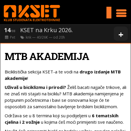
>
14
KSET na Krku 2026.
+
/08
Pet
knk
— 40/26€ — od
20
h
MTB AKADEMIJA
Biciklistička sekcija KSET-a te vodi na
drugo izdanje MTB
akademije
!
Uživaš u biciklizmu i prirodi?
Želiš bacati najjače trikove, ali
ne znaš niti stajati na biciklu? MTB akademija namijenjena je
potpunim početnicima i bavi se osnovama koje će te
osposobiti za samostalno bavljenje brdskim biciklizmom.
Održava se u 8 termina koji su podijeljeni u
6 tematskih
cjelina i 2 vožnje
u kojima ćeš moći primijeniti sve naučeno.