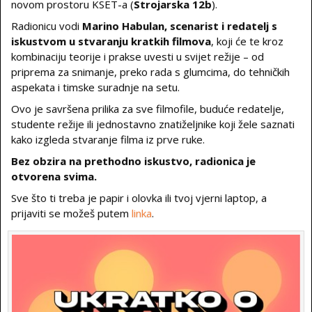
novom prostoru KSET-a (
Strojarska 12b
).
Radionicu vodi
Marino Habulan, scenarist i redatelj s
iskustvom u stvaranju kratkih filmova
, koji će te kroz
kombinaciju teorije i prakse uvesti u svijet režije – od
priprema za snimanje, preko rada s glumcima, do tehničkih
aspekata i timske suradnje na setu.
Ovo je savršena prilika za sve filmofile, buduće redatelje,
studente režije ili jednostavno znatiželjnike koji žele saznati
kako izgleda stvaranje filma iz prve ruke.
Bez obzira na prethodno iskustvo, radionica je
otvorena svima.
Sve što ti treba je papir i olovka ili tvoj vjerni laptop, a
prijaviti se možeš putem
linka
.