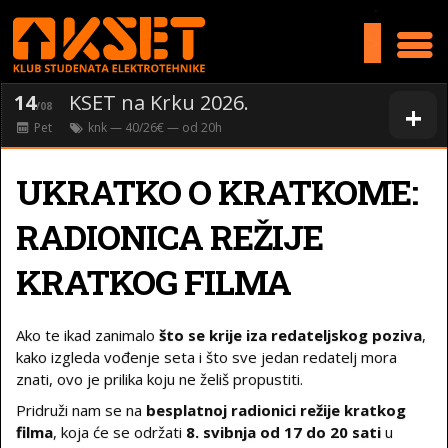
>
14
KSET na Krku 2026.
+
/08
Pet
knk
— 40/26€ — od
20
h
UKRATKO O KRATKOME:
RADIONICA REŽIJE
KRATKOG FILMA
Ako te ikad zanimalo
što se krije iza redateljskog poziva
,
kako izgleda vođenje seta i što sve jedan redatelj mora
znati, ovo je prilika koju ne želiš propustiti.
Pridruži nam se na
besplatnoj radionici režije kratkog
filma
, koja će se održati
8. svibnja od 17 do 20 sati
u