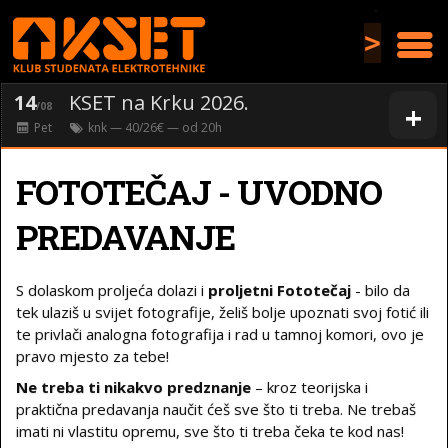
>
14
KSET na Krku 2026.
+
/08
Pet
knk
— 40/26€ — od
20
h
FOTOTEČAJ - UVODNO
PREDAVANJE
S dolaskom proljeća dolazi i
proljetni Fototečaj
- bilo da
tek ulaziš u svijet fotografije, želiš bolje upoznati svoj fotić ili
te privlači analogna fotografija i rad u tamnoj komori, ovo je
pravo mjesto za tebe!
Ne treba ti nikakvo predznanje
– kroz teorijska i
praktična predavanja naučit ćeš sve što ti treba. Ne trebaš
imati ni vlastitu opremu, sve što ti treba čeka te kod nas!