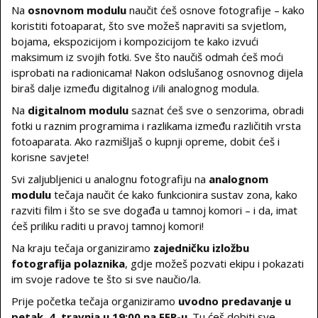
Na
osnovnom modulu
naučit ćeš osnove fotografije – kako
koristiti fotoaparat, što sve možeš napraviti sa svjetlom,
bojama, ekspozicijom i kompozicijom te kako izvući
maksimum iz svojih fotki. Sve što naučiš odmah ćeš moći
isprobati na radionicama! Nakon odslušanog osnovnog dijela
biraš dalje između digitalnog i/ili analognog modula.
Na
digitalnom modulu
saznat ćeš sve o senzorima, obradi
fotki u raznim programima i razlikama između različitih vrsta
fotoaparata. Ako razmišljaš o kupnji opreme, dobit ćeš i
korisne savjete!
Svi zaljubljenici u analognu fotografiju na
analognom
modulu
tečaja naučit će kako funkcionira sustav zona, kako
razviti film i što se sve događa u tamnoj komori – i da, imat
ćeš priliku raditi u pravoj tamnoj komori!
Na kraju tečaja organiziramo
zajedničku izložbu
fotografija polaznika
, gdje možeš pozvati ekipu i pokazati
im svoje radove te što si sve naučio/la.
Prije početka tečaja organiziramo
uvodno predavanje u
petak, 4. travnja u 19:00 na FER-u
. Tu ćeš dobiti sve