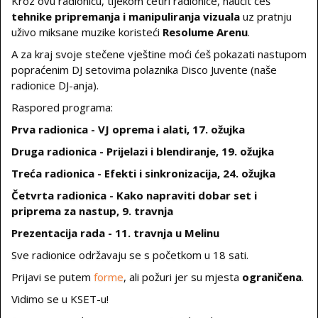
Kroz ovu radionicu, tijekom četiri radionice, naučit ćeš
tehnike pripremanja i manipuliranja vizuala
uz pratnju
uživo miksane muzike koristeći
Resolume Arenu
.
A za kraj svoje stečene vještine moći ćeš pokazati nastupom
popraćenim DJ setovima polaznika Disco Juvente (naše
radionice DJ-anja).
Raspored programa:
Prva radionica - VJ oprema i alati, 17. ožujka
Druga radionica - Prijelazi i blendiranje, 19. ožujka
Treća radionica - Efekti i sinkronizacija, 24. ožujka
Četvrta radionica - Kako napraviti dobar set i
priprema za nastup, 9. travnja
Prezentacija rada - 11. travnja u Melinu
Sve radionice održavaju se s početkom u 18 sati.
Prijavi se putem
forme
, ali požuri jer su mjesta
ograničena
.
Vidimo se u KSET-u!