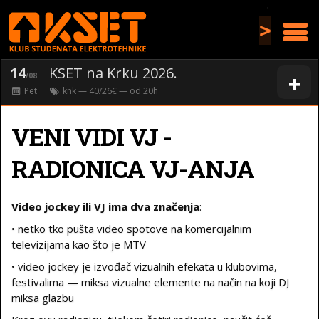
>
14
KSET na Krku 2026.
+
/08
Pet
knk
— 40/26€ — od
20
h
VENI VIDI VJ -
RADIONICA VJ-ANJA
Video jockey ili VJ ima dva značenja
:
• netko tko pušta video spotove na komercijalnim
televizijama kao što je MTV
• video jockey je izvođač vizualnih efekata u klubovima,
festivalima — miksa vizualne elemente na način na koji DJ
miksa glazbu