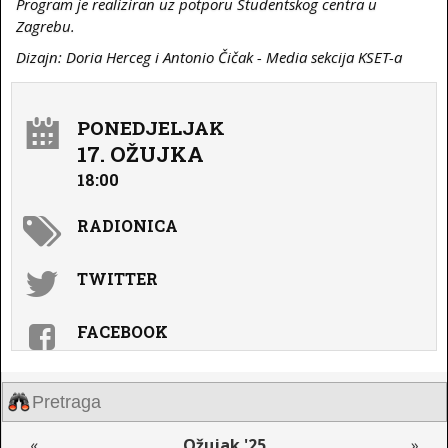
Program je realiziran uz potporu Studentskog centra u
Zagrebu.
Dizajn: Doria Herceg i Antonio Čičak - Media sekcija KSET-a
PONEDJELJAK
17. OŽUJKA
18:00
RADIONICA
TWITTER
FACEBOOK
«
Ožujak '25
»