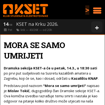
>
14
KSET na Krku 2026.
+
/08
Pet
knk
— 40/26€ — od
20
h
MORA SE SAMO
UMRIJETI
Dramska sekcija KSET-a će u petak, 14.3., u 18:30 sati
po prvi put sudjelovati na Susretu kazališnih amatera u
Zagrebu, koji će se, kao i dosad, održati u
Kazalištu KNAP
.
Predstavu pod nazivom
"Mora se samo umrijeti"
napisao
je
Mislav Tokić
, dugogodišnji član Dramske sekcije KSET-a.
Ova komična izvedba razrađuje temu smrti i nastala je kao
odgovor na pitanje koliko društvo može utjecati na naša