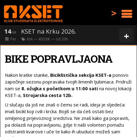
>
14
KSET na Krku 2026.
+
/08
Pet
knk
— 40/26€ — od
20
h
BIKE POPRAVLJAONA
Nakon kratke stanke,
Biciklistička sekcija KSET-a
ponovo
započinje sezonu popravaka tvojih limenih ljubimaca. Pridruži
nam se
8. ožujka s početkom u 11:00 sati
na novoj lokaciji
KSET-a,
Strojarska cesta 12b.
U slučaju da još ne znaš o čemu se radi, ideja je sljedeća:
imaš bicikl koji cvili i krcka. Bojiš se da ćeš ostati bez
omiljenog prijevoznog sredstva. Ne znaš kako ga popraviti,
pa dolaziš na popravljaonu, gdje ti naši volonteri pomažu
odstraniti kvarove i uče te kako ih ubuduće možeš sam