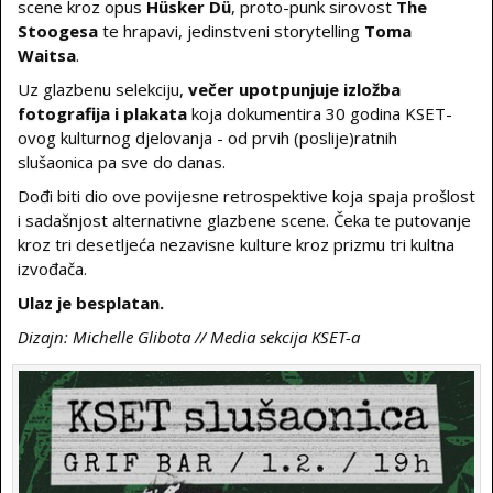
scene kroz opus
Hüsker Dü
, proto-punk sirovost
The
Stoogesa
te hrapavi, jedinstveni storytelling
Toma
Waitsa
.
Uz glazbenu selekciju,
večer upotpunjuje izložba
fotografija i plakata
koja dokumentira 30 godina KSET-
ovog kulturnog djelovanja - od prvih (poslije)ratnih
slušaonica pa sve do danas.
Dođi biti dio ove povijesne retrospektive koja spaja prošlost
i sadašnjost alternativne glazbene scene. Čeka te putovanje
kroz tri desetljeća nezavisne kulture kroz prizmu tri kultna
izvođača.
Ulaz je besplatan.
Dizajn: Michelle Glibota // Media sekcija KSET-a