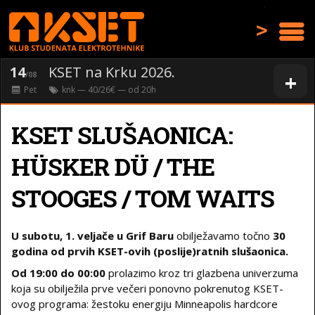
>
14
KSET na Krku 2026.
+
/08
Pet
knk
— 40/26€ — od
20
h
KSET SLUŠAONICA:
HÜSKER DÜ / THE
STOOGES / TOM WAITS
U subotu, 1. veljače u Grif Baru
obilježavamo točno
30
godina od prvih KSET-ovih (poslije)ratnih slušaonica.
Od 19:00 do 00:00
prolazimo kroz tri glazbena univerzuma
koja su obilježila prve večeri ponovno pokrenutog KSET-
ovog programa: žestoku energiju Minneapolis hardcore