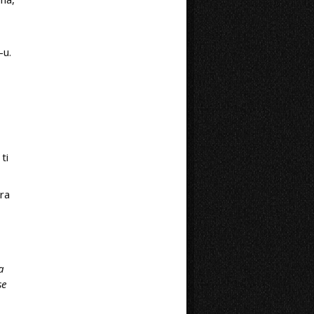
-u.
ti
ira
a
se