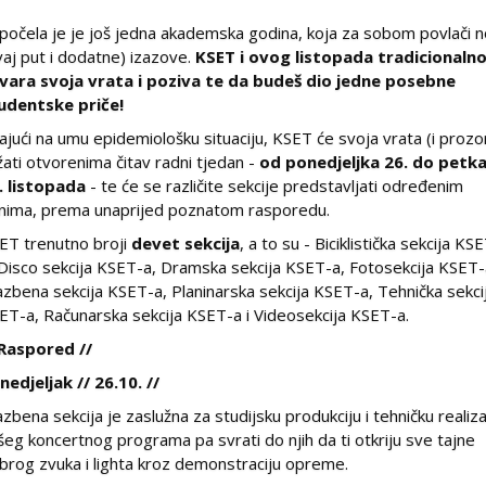
počela je je još jedna akademska godina, koja za sobom povlači 
vaj put i dodatne) izazove.
KSET i ovog listopada tradicionaln
vara svoja vrata i poziva te da budeš dio jedne posebne
udentske priče!
ajući na umu epidemiološku situaciju, KSET će svoja vrata (i prozo
žati otvorenima čitav radni tjedan -
od ponedjeljka 26. do petk
. listopada
- te će se različite sekcije predstavljati određenim
nima, prema unaprijed poznatom rasporedu.
ET trenutno broji
devet sekcija
, a to su - Biciklistička sekcija KS
 Disco sekcija KSET-a, Dramska sekcija KSET-a, Fotosekcija KSET-
azbena sekcija KSET-a, Planinarska sekcija KSET-a, Tehnička sekci
ET-a, Računarska sekcija KSET-a i Videosekcija KSET-a.
 Raspored //
nedjeljak // 26.10. //
azbena sekcija je zaslužna za studijsku produkciju i tehničku realiza
šeg koncertnog programa pa svrati do njih da ti otkriju sve tajne
brog zvuka i lighta kroz demonstraciju opreme.