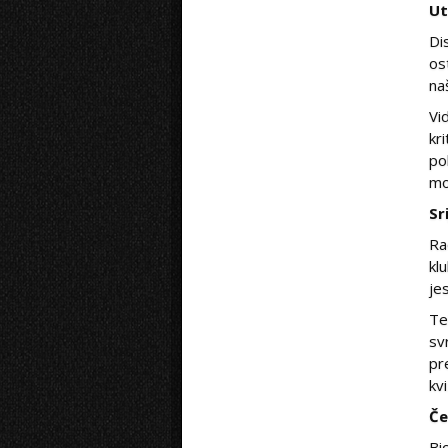
Ut
Di
os
na
Vi
kr
po
mo
Sr
Ra
kl
je
Te
sv
pr
kv
Če
Bi