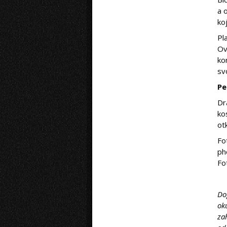
a 
ko
Pl
Ov
ko
svo
Pe
Dr
ko
otk
Fo
ph
Fo
Do
ok
za