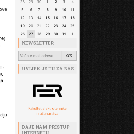
28
29
30
1
2
3
4
nove
5
6
7
8
9
10
11
o
12
13
14
15
16
17
18
19
20
21
22
23
24
25
26
27
28
29
30
31
1
re)
NEWSLETTER
a
ET-
UVIJEK JE TU ZA NAS
a,
ja
Fakultet elektrotehnike
i računarstva
ciju
DAJE NAM PRISTUP
INTERNETU