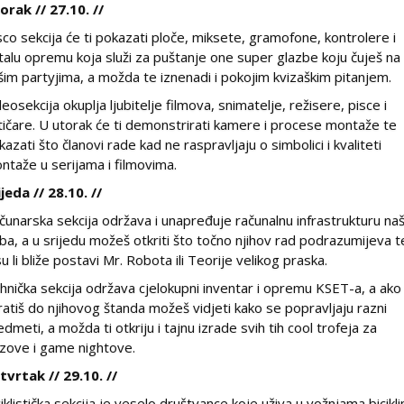
orak // 27.10. //
sco sekcija će ti pokazati ploče, miksete, gramofone, kontrolere i
talu opremu koja služi za puštanje one super glazbe koju čuješ na
šim partyjima, a možda te iznenadi i pokojim kvizaškim pitanjem.
deosekcija okuplja ljubitelje filmova, snimatelje, režisere, pisce i
itičare. U utorak će ti demonstrirati kamere i procese montaže te
kazati što članovi rade kad ne raspravljaju o simbolici i kvaliteti
ntaže u serijama i filmovima.
ijeda // 28.10. //
čunarska sekcija održava i unapređuje računalnu infrastrukturu na
uba, a u srijedu možeš otkriti što točno njihov rad podrazumijeva t
su li bliže postavi Mr. Robota ili Teorije velikog praska.
hnička sekcija održava cjelokupni inventar i opremu KSET-a, a ako
ratiš do njihovog štanda možeš vidjeti kako se popravljaju razni
edmeti, a možda ti otkriju i tajnu izrade svih tih cool trofeja za
izove i game nightove.
tvrtak // 29.10. //
ciklistička sekcija je veselo društvance koje uživa u vožnjama bicikl