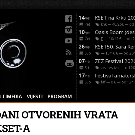
14
KSET na Krku 20
/08
Pet
knk
— 40/26€ — od
10
/09
Čet
[]
— 10/12 € — od
2
26
/09
Sub
— 13/16 € — od
20
07
ZEZ Festival 202
/10
Sri
zez festival
— od
20
17
Festival amaters
/10
Sub
faf
— 0 € — od
12
h
LTIMEDIA
VIJESTI
PROGRAM
DANI OTVORENIH VRATA
KSET-A