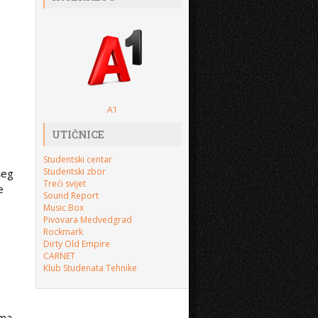
A1
UTIČNICE
Studentski centar
Studentski zbor
šeg
Treći svijet
e
Sound Report
Music Box
Pivovara Medvedgrad
Rockmark
Dirty Old Empire
CARNET
Klub Studenata Tehnike
ima,