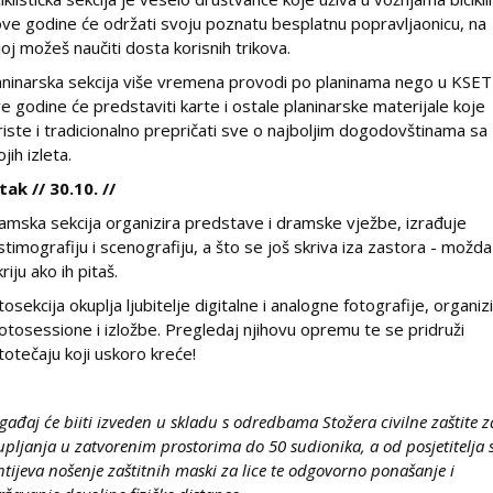
ove godine će održati svoju poznatu besplatnu popravljaonicu, na
joj možeš naučiti dosta korisnih trikova.
aninarska sekcija više vremena provodi po planinama nego u KSET
e godine će predstaviti karte i ostale planinarske materijale koje
riste i tradicionalno prepričati sve o najboljim dogodovštinama sa
jih izleta.
tak // 30.10. //
amska sekcija organizira predstave i dramske vježbe, izrađuje
stimografiju i scenografiju, a što se još skriva iza zastora - možda 
riju ako ih pitaš.
tosekcija okuplja ljubitelje digitalne i analogne fotografije, organiz
otosessione i izložbe. Pregledaj njihovu opremu te se pridruži
totečaju koji uskoro kreće!
gađaj će biiti izveden u skladu s odredbama Stožera civilne zaštite z
upljanja u zatvorenim prostorima do 50 sudionika, a od posjetitelja 
htijeva nošenje zaštitnih maski za lice te odgovorno ponašanje i