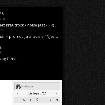
26.
20
h
Oasis Boom (desert krautrock / noise jazz - FR) @ KONTEJNER
0
h
KSET50: Sara Renar – promocija albuma "Nježne riječi" @ Močvara
h
6.
h
kog filma
«
Listopad '20
»
P
U
S
Č
P
S
N