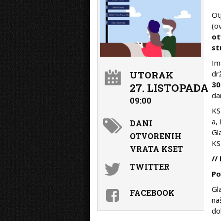
Ot
(o
ot
st
Im
dr
UTORAK
30
27. LISTOPADA
da
09:00
KS
a,
DANI
Gl
OTVORENIH
KS
VRATA KSET
//
TWITTER
Po
Gl
FACEBOOK
na
do