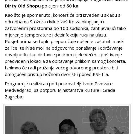
Dirty Old Shopu
po cijeni od
50 kn
.
Kao što je spomenuto, koncert će biti izveden u skladu s
odredbama Stožera civilne zaštite za okupljanja u
zatvorenim prostorima do 100 sudionika, zahtijevajući tako
mjerenje temperature i dezinfekciju ruku na ulazu.
Posjetiocima se toplo preporučuje nošenje zaštitnih maski
za lice, te ih se moli na odgovorno ponašanje i održavanje
dovoljne fizičke distance prilikom cijele večeri i poštivanje
predviđenih lokacija za obitavanje prilikom samog koncerta.
Iznimno će radi pružanja većeg otvorenog prostora biti
omogućen pristup bočnom dvorištu pored KSET-a.
Program je realiziran pod pokroviteljstvom Pivovare
Medvedgrad, uz potporu Ministarstva Kulture i Grada
Zagreba.