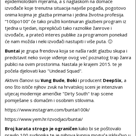
epidemiološkim mjerama, a s naglaskom na domaće
izvođače koje trenutna situacija najviše pogađa, pogotovo
onima kojima je glazba primarna i jedina životna profesija.
“100po100” će tako pružiti kontinuiran glazbeni program iz
tjedna u tjedan, ispreplićući tako raznolike žanrove i
izvođače, a prateći interes publike za programom ponekad
će nam možda i neki izvođači nastupiti i više puta. 🙂
Buntai
je grupa frendova koja se našla radit glazbu skupa i
predstavit neko svoje viđenje ovog već poznatog trap žanra
publici na ovim prostorima. Nastala je krajem 2015. te je
počela djelovati kao "Undead Squad".
Aktivni članovi su
¥ung Bude
,
Boki
i producent
DeepSix
, a
ono što ističe njihov zvuk na hrvatskoj sceni je intenzivan
utjecaj modernije američke "Dirty South" trap scene
pomiješane s domaćim i osobnim stilovima.
https://www.instagram.com/buntai100k/
https://www.yem.hr/izvodjaci/buntai/
Broj karata strogo je ograničen
kako bi se poštovalo
pravilo 100 sudionika te je njihova kupnja moguća isključivo u