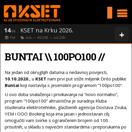
>
14
KSET na Krku 2026.
+
/08
Pet
knk
— 40/26€ — od
20
h
BUNTAI \\ 100PO100 //
Na jedan od okruglijih datuma u nedavnoj povijesti,
10.10.2020.
, u
KSET
nam prvi put stiže miljenik Drito publike
Buntai
koji nastavlja s jesenskim programom “100po100“.
U ovo doba snalaženja i privikavanja na “novo normalno”,
program “100po100” altruistična je suradnja Kluba
studenata elektrotehnike, glazbenih agencija Dostava Zvuka,
YEM i OOO Booking koja ima jasan i jednostavan cilj:
omogućiti vam svirke s ograničenim brojem od 100
prisutnih, u skladu s najvećim standardima i preporukama po