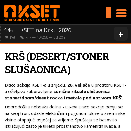
>
14
KSET na Krku 2026.
+
/08
Pet
knk
— 40/26€ — od
20
h
KRŠ (DESERT/STONER
SLUŠAONICA)
Disco sekcija KSET-a u srijedu,
26. veljače
u prostoru KSET-
a oživljava zaboravljene
sonične rituale slušaonica
stoner/doom/deset rocka i metala pod nazivom ‘KRŠ’.
Dobrodošli u nebesku dolinu - DJ-evi Disco sekcije penju se
na svoj tron, odakle električnim pogonom plove u svemirske
visine otapajući osjećaj za vrijeme. Spuštaju se basovito
istražujući zašto je ukleto prostranstvo kamenitih livada, a