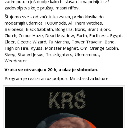
zatim putuju još dublje kako bi slušateljima prinijeli srž
zadovoljstva koje pružaju masni riffovi.
Štujemo sve - od začetnika zvuka, preko klasika do
modernijih udarnica: 1000mods, All Them Witches,
Baroness, Black Sabbath, Bongzilla, Boris, Brant Bjork,
Clutch, Colour Haze, Dead Meadow, Earth, Earthless, Egypt,
Elder, Electric Wizard, Fu Manchu, Flower Travellin’ Band,
High on Fire, Kyuss, Monster Magnet, Om, Orange Goblin,
Sleep, Stoned Jesus, Truckfighters, Ufomammut,
Weedeater…
Vrata se otvaraju u 20 h, a ulaz je slobodan.
Program je realiziran uz potporu Ministarstva kulture.