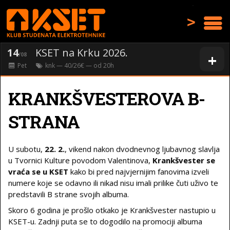
>
14
KSET na Krku 2026.
+
/08
Pet
knk
— 40/26€ — od
20
h
KRANKŠVESTEROVA B-
STRANA
U subotu,
22. 2.
, vikend nakon dvodnevnog ljubavnog slavlja
u Tvornici Kulture povodom Valentinova,
Krankšvester se
vraća se u KSET
kako bi pred najvjernijim fanovima izveli
numere koje se odavno ili nikad nisu imali prilike čuti uživo te
predstavili B strane svojih albuma.
Skoro 6 godina je prošlo otkako je Krankšvester nastupio u
KSET-u. Zadnji puta se to dogodilo na promociji albuma