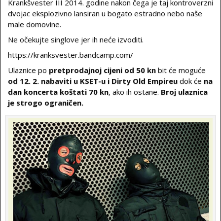
Krankšvester III 2014. godine nakon čega je taj kontroverzni
dvojac eksplozivno lansiran u bogato estradno nebo naše
male domovine.
Ne očekujte singlove jer ih neće izvoditi.
https://kranksvester.bandcamp.com/
Ulaznice po
pretprodajnoj cijeni od 50 kn
bit će moguće
od 12. 2. nabaviti u KSET-u i Dirty Old Empireu
dok će
na
dan koncerta koštati 70 kn
, ako ih ostane.
Broj ulaznica
je strogo ograničen.