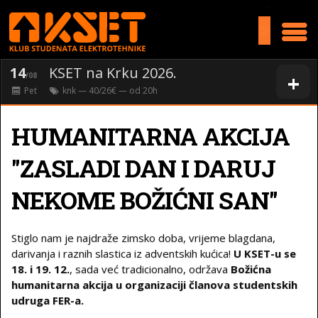
>
14
KSET na Krku 2026.
+
/08
Pet
knk
— 40/26€ — od
20
h
HUMANITARNA AKCIJA
"ZASLADI DAN I DARUJ
NEKOME BOŽIĆNI SAN"
Stiglo nam je najdraže zimsko doba, vrijeme blagdana,
darivanja i raznih slastica iz adventskih kućica!
U KSET-u se
18. i 19. 12.
, sada već tradicionalno, održava
Božićna
humanitarna akcija u organizaciji članova studentskih
udruga FER-a.