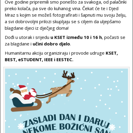
Ove godine pripremili smo ponešto za svakoga, od palačinki
preko kolača, pa sve do kuhanog vina. Čekat će te i Djed
Mraz s kojim se možeš fotografirati i šapnuti mu svoju želju,
a svi dobrovoljni prilozi skupljaju se s ciljem da uljepšamo
blagdane djeci iz dječjeg doma!
Dođi u utorak i srijedu
u KSET između 10 i 16 h
, počasti se
za blagdane i
učini dobro djelo
.
Humanitarnu akciju organiziraju i provode udruge
KSET,
BEST, eSTUDENT, IEEE i EESTEC.