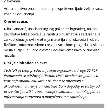
vlakovima.
Vrata su otvorena za mlade i perspektivne ljude željne rada,
znanja i educiranja.
O predavaču:
Nika Tandarić, univ.bacc.ing.log (inženjer logistike), nakon
završetka faksa počela je raditi u Sinusmatiku i zadužena je
za koordinaciju svih kretanja materijala, proizvoda i robe u
fizičkom, informacijskom i organizacijskom pogledu. U sklopu
posla sudjeluje u projektima i edukacijama kako bi čim više
naučila.
Ulaz je slobodan za sve!
TechTalk je skup predavanja koja organizira udruga SS FER.
Predavanja se održavaju tijekom cijele akademske godine, a
kroz neformalnu edukaciju studenti se upoznaju s
aktualnostima u svijetu industrije. Sam događaj se sastoji od
prezentacija tvrtki, upoznavanje s aktualnim tehnologijama i
informiranja studenata o mogućnostima zaposlenja.