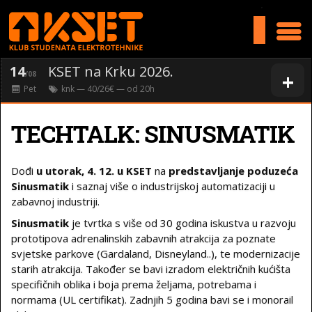
>
14
KSET na Krku 2026.
+
/08
Pet
knk
— 40/26€ — od
20
h
TECHTALK: SINUSMATIK
Dođi
u utorak, 4. 12. u KSET
na
predstavljanje poduzeća
Sinusmatik
i saznaj više o industrijskoj automatizaciji u
zabavnoj industriji.
Sinusmatik
je tvrtka s više od 30 godina iskustva u razvoju
prototipova adrenalinskih zabavnih atrakcija za poznate
svjetske parkove (Gardaland, Disneyland..), te modernizacije
starih atrakcija. Također se bavi izradom električnih kućišta
specifičnih oblika i boja prema željama, potrebama i
normama (UL certifikat). Zadnjih 5 godina bavi se i monorail