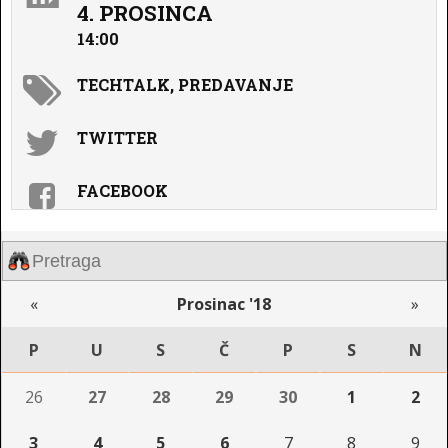
4. PROSINCA
14:00
TECHTALK, PREDAVANJE
TWITTER
FACEBOOK
«
Prosinac '18
»
P
U
S
Č
P
S
N
26
27
28
29
30
1
2
3
4
5
6
7
8
9