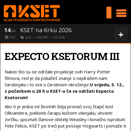
>
14
KSET na Krku 2026.
+
/08
Pet
knk
— 40/26€ — od
20
h
EXPECTO KSETORUM III
Nakon što su se održale projekcije svih Harry Potter
filmova, red je da pokažeš znanje o najdražem nam
čarobnjaku i to sve u čarobnom okruženju!
U srijedu, 5. 12.,
s početkom u 20 h u KSET-u će se održati Expecto
Ksetorum!
Ako ti je jedna od životnih želja pronaći svoj štapić kod
Ollivandera, pokloniti čarapu kućnom vilenjaku, uhvatiti
zvrčku, upoznati članove obitelji Weasley i konačno isprobati
Felix Felicis, KSET po treći put postaje Hogwarts i pomaže ti