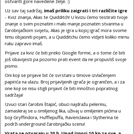
ostvariti gore navedene želje. :)
Uz sav taj sadržaj,
imaš priliku zaigrati i tri različite igre
- Kviz znanja, Alias te Quidditch! U kvizu ćemo testirati tvoje
znanje o svim poznatim i malo manje poznatim stvarima u
čarobnjačkom svijetu, Alias je igra u kojoj igrač mora svome
timu objasniti pojam, a u Quidditchu ćemo vidjeti koliko mirnu
ruku zapravo imaš.
Prijave za kviz će biti preko Google forme, a o tome će biti
još obavijesti pa pozorno prati event da ne propustiš svoje
pismo.
Oni koji se prijave bit će svrstani u timove izvlačenjem
papirića na ulazu. Broj prijavljenih igrača je ograničen, a i za
one koji se nisu stigli prijavit će biti mnoštvo popratnog
sadržaja!
Izvuci stari čarobni štapić, obuci najdražu pelerinu,
zamaskiraj se u omiljenog lika, uživaj u omiljenim pićima u
boji Gryffindora, Hufflepuffa, Ravenclawa i Slytherina te
podrži underground čarobnjačku scenu!
Vrata se otvaraju u 20 h. Upad iznosi 10 kn za sve, a