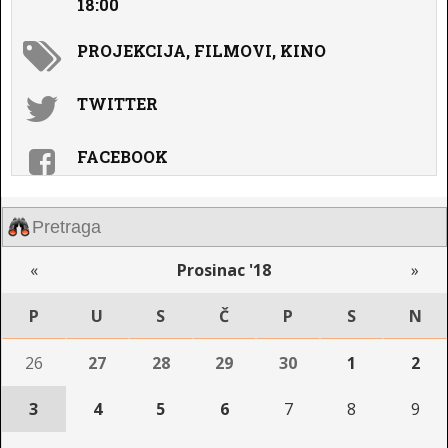
18:00
PROJEKCIJA, FILMOVI, KINO
TWITTER
FACEBOOK
«
Prosinac '18
»
P
U
S
Č
P
S
N
26
27
28
29
30
1
2
3
4
5
6
7
8
9