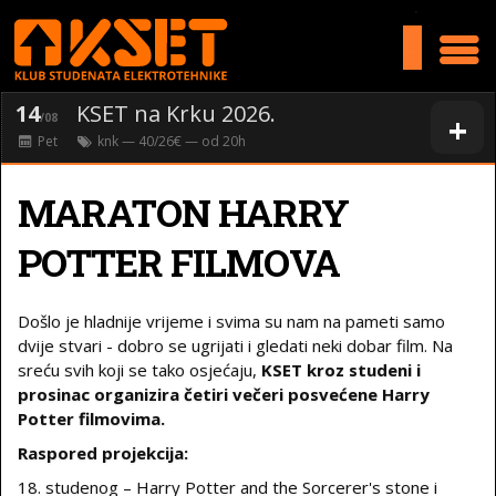
>
14
KSET na Krku 2026.
+
/08
Pet
knk
— 40/26€ — od
20
h
MARATON HARRY
POTTER FILMOVA
Došlo je hladnije vrijeme i svima su nam na pameti samo
dvije stvari - dobro se ugrijati i gledati neki dobar film. Na
sreću svih koji se tako osjećaju,
KSET kroz studeni i
prosinac organizira četiri večeri posvećene Harry
Potter filmovima.
Raspored projekcija:
18. studenog – Harry Potter and the Sorcerer's stone i