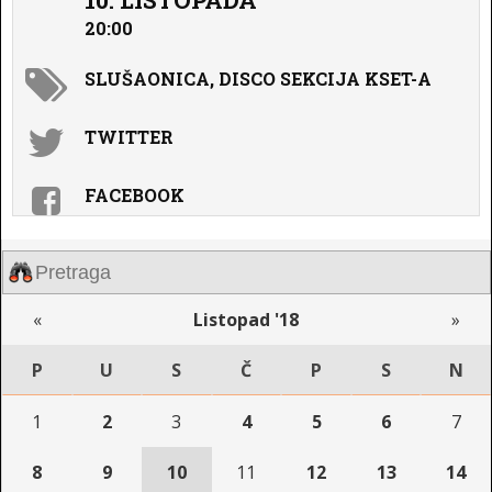
10. LISTOPADA
20:00
SLUŠAONICA, DISCO SEKCIJA KSET-A
TWITTER
FACEBOOK
«
Listopad '18
»
P
U
S
Č
P
S
N
1
2
3
4
5
6
7
8
9
10
11
12
13
14