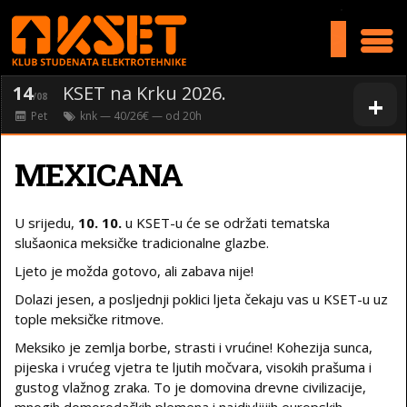
>
14
KSET na Krku 2026.
+
/08
Pet
knk
— 40/26€ — od
20
h
MEXICANA
U srijedu,
10. 10.
u KSET-u će se održati tematska
slušaonica meksičke tradicionalne glazbe.
Ljeto je možda gotovo, ali zabava nije!
Dolazi jesen, a posljednji poklici ljeta čekaju vas u KSET-u uz
tople meksičke ritmove.
Meksiko je zemlja borbe, strasti i vrućine! Kohezija sunca,
pijeska i vrućeg vjetra te ljutih močvara, visokih prašuma i
gustog vlažnog zraka. To je domovina drevne civilizacije,