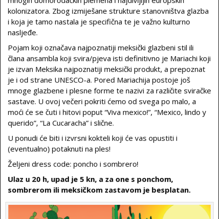
mnogih domorodačkih plemena i najdivljijih europskih
kolonizatora. Zbog izmiješane strukture stanovništva glazba
i koja je tamo nastala je specifična te je važno kulturno
nasljeđe.
Pojam koji označava najpoznatiji meksički glazbeni stil ili
člana ansambla koji svira/pjeva isti definitivno je Mariachi koji
je izvan Meksika najpoznatiji meksički produkt, a prepoznat
je i od strane UNESCO-a. Pored Mariachija postoje još
mnoge glazbene i plesne forme te nazivi za različite sviračke
sastave. U ovoj večeri pokriti ćemo od svega po malo, a
moći će se čuti i hitovi poput “Viva mexico!”, “Mexico, lindo y
querido”, “La Cucaracha” i slične.
U ponudi će biti i izvrsni kokteli koji će vas opustiti i
(eventualno) potaknuti na ples!
Željeni dress code: poncho i sombrero!
Ulaz u 20 h, upad je 5 kn, a za one s ponchom,
sombrerom ili meksičkom zastavom je besplatan.