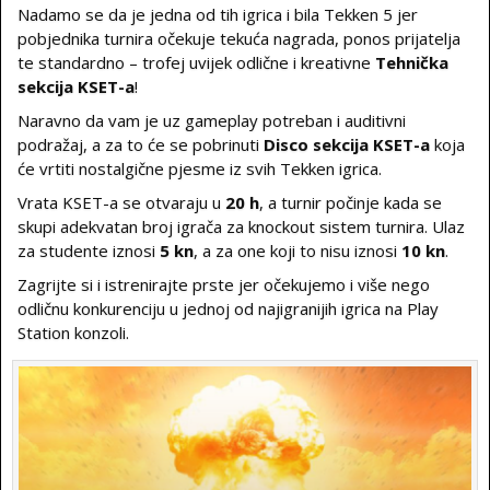
Nadamo se da je jedna od tih igrica i bila Tekken 5 jer
pobjednika turnira očekuje tekuća nagrada, ponos prijatelja
te standardno – trofej uvijek odlične i kreativne
Tehnička
sekcija KSET-a
!
Naravno da vam je uz gameplay potreban i auditivni
podražaj, a za to će se pobrinuti
Disco sekcija KSET-a
koja
će vrtiti nostalgične pjesme iz svih Tekken igrica.
Vrata KSET-a se otvaraju u
20 h
, a turnir počinje kada se
skupi adekvatan broj igrača za knockout sistem turnira. Ulaz
za studente iznosi
5 kn
, a za one koji to nisu iznosi
10 kn
.
Zagrijte si i istrenirajte prste jer očekujemo i više nego
odličnu konkurenciju u jednoj od najigranijih igrica na Play
Station konzoli.