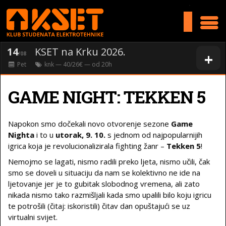
>
14
KSET na Krku 2026.
+
/08
Pet
knk
— 40/26€ — od
20
h
GAME NIGHT: TEKKEN 5
Napokon smo dočekali novo otvorenje sezone
Game
Nighta
i to u
utorak, 9. 10.
s jednom od najpopularnijih
igrica koja je revolucionalizirala fighting žanr –
Tekken 5
!
Nemojmo se lagati, nismo radili preko ljeta, nismo učili, čak
smo se doveli u situaciju da nam se kolektivno ne ide na
ljetovanje jer je to gubitak slobodnog vremena, ali zato
nikada nismo tako razmišljali kada smo upalili bilo koju igricu
te potrošili (čitaj: iskoristili) čitav dan opuštajući se uz
virtualni svijet.