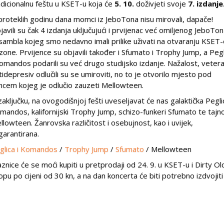
adicionalnu feštu u KSET-u koja će
5. 10.
doživjeti svoje
7. izdanje
proteklih godinu dana momci iz JeboTona nisu mirovali, dapače!
javili su čak 4 izdanja uključujući i prvijenac već omiljenog JeboTon
sambla kojeg smo nedavno imali prilike uživati na otvaranju KSET
zone. Prvijence su objavili također i Sfumato i Trophy Jump, a Peg
Komandos podarili su već drugo studijsko izdanje. Nažalost, vetera
tidepresiv odlučili su se umiroviti, no to je otvorilo mjesto pod
ncem kojeg je odlučio zauzeti Mellowteen.
zaključku, na ovogodišnjoj fešti uveseljavat će nas galaktička Peglic
mandos, kalifornijski Trophy Jump, schizo-funkeri Sfumato te tajno
llowteen. Žanrovska različitost i osebujnost, kao i uvijek,
garantirana.
glica i Komandos
/
Trophy Jump
/
Sfumato
/ Mellowteen
aznice će se moći kupiti u pretprodaji od 24. 9. u KSET-u i Dirty Ol
opu po cijeni od 30 kn, a na dan koncerta će biti potrebno izdvojit