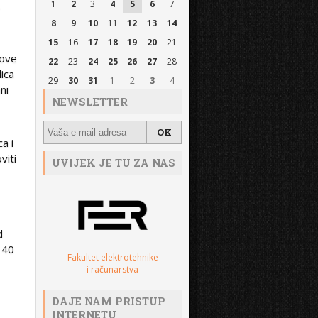
.
1
2
3
4
5
6
7
8
9
10
11
12
13
14
15
16
17
18
19
20
21
-ove
22
23
24
25
26
27
28
lica
29
30
31
1
2
3
4
ni
NEWSLETTER
a i
viti
UVIJEK JE TU ZA NAS
d
i 40
Fakultet elektrotehnike
i računarstva
DAJE NAM PRISTUP
INTERNETU