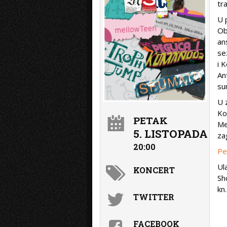
tr
U 
Ob
an
se
i 
An
su
U 
Ko
PETAK
Me
5. LISTOPADA
za
20:00
Pe
Ul
KONCERT
Sh
kn.
TWITTER
FACEBOOK