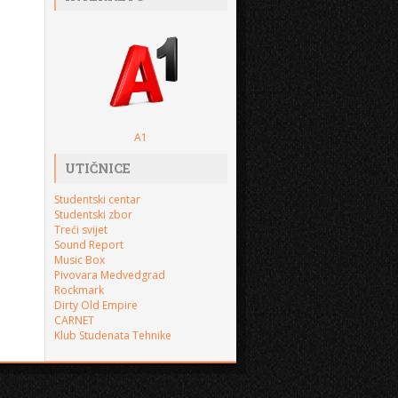
A1
UTIČNICE
Studentski centar
Studentski zbor
Treći svijet
Sound Report
Music Box
Pivovara Medvedgrad
Rockmark
Dirty Old Empire
CARNET
Klub Studenata Tehnike