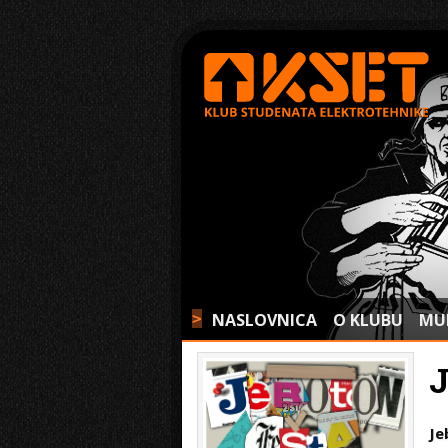
NASLOVNICA
O KLUBU
MU
>
Je