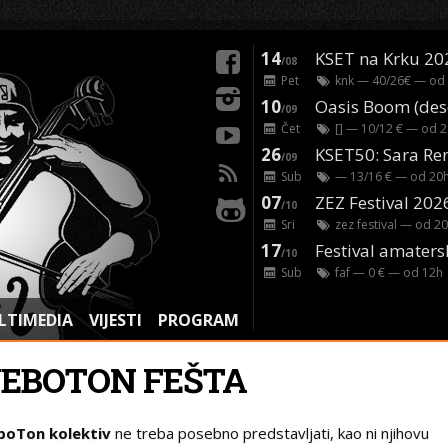
14
KSET na Krku 20
/08
Pet
knk
— 40/26€ — od
10
/09
Čet
[]
— 10/12 € — od
2
26
/09
Sub
— 13/16 € — od
20
07
ZEZ Festival 202
/10
Sri
zez festival
— od
20
17
Festival amaters
/10
Sub
faf
— 0 € — od
12
h
LTIMEDIA
VIJESTI
PROGRAM
JEBOTON FEŠTA
boTon kolektiv
ne treba posebno predstavljati, kao ni njihovu