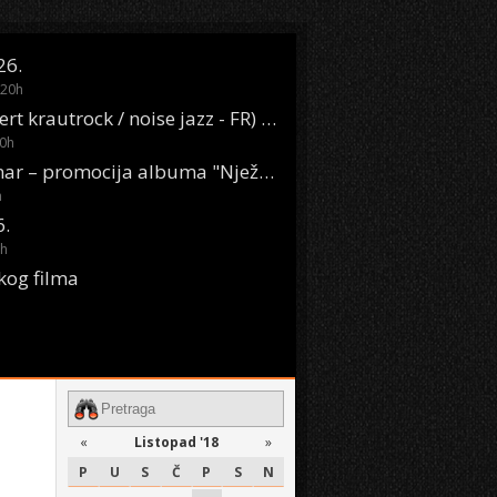
26.
20
h
Oasis Boom (desert krautrock / noise jazz - FR) @ KONTEJNER
0
h
KSET50: Sara Renar – promocija albuma "Nježne riječi" @ Močvara
h
6.
h
kog filma
«
Listopad '18
»
P
U
S
Č
P
S
N