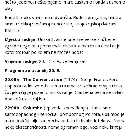
nešto jedemo, nešto pijemo, malo ćaskamo i onda stisnemo
play.
Bude li toplo, vani smo u dvorištu. Bude li drugačije, unutra
smo u Velikoj Svečanoj Koncertnoj Projekcijskoj dvorani
KSET-a.
Mjesto radnje:
Unska 3, ali ne one sve velike službene
zgrade nego ona jedna mala bivša kotlovnica na cesti di je
kofol trotoar po kojem ne možeš hodat
Vrijeme radnje:
23. - 27. 9., večernji sati
Program za utorak, 25. 9.:
20:00h
-
The Conversation
(1974) - Što je Francis Ford
Coppola radio između Kuma i Kuma 2? Režirao ovaj triler o
čovjeku čiji je posao prisluškivanje. Glazbena tema se uvlači
pod kožu, a i kraj isto.
22:00h
-
Columbo
(epizoda iznenađenja) - Imali smo
samodopadnog Sherlocka i pompoznog Poirota. Columbo je
malo drukčiji, nije kao većina ostalih fiktivnih detektiva. Nema
neke ekscentričnosti, nema ogroman ego, vozi neku krntiju,