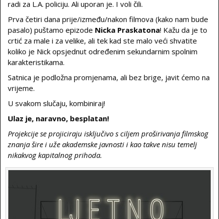
radi za L.A. policiju. Ali uporan je. I voli čili.
Prva četiri dana prije/između/nakon filmova (kako nam bude
pasalo) puštamo epizode
Nicka Praskatona
! Kažu da je to
crtić za male i za velike, ali tek kad ste malo veći shvatite
koliko je Nick opsjednut određenim sekundarnim spolnim
karakteristikama.
Satnica je podložna promjenama, ali bez brige, javit ćemo na
vrijeme.
U svakom slučaju, kombiniraj!
Ulaz je, naravno, besplatan!
Projekcije se projiciraju isključivo s ciljem proširivanja filmskog
znanja šire i uže akademske javnosti i kao takve nisu temelj
nikakvog kapitalnog prihoda.