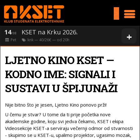
>
14
KSET na Krku 2026.
+
/08
Pet
knk
— 40/26€ — od
20
h
LJETNO KINO KSET —
KODNO IME: SIGNALI I
SUSTAVI U ŠPIJUNAŽI
Nije bitno što je jesen, Ljetno Kino ponovo prži!
U čemu je stvar? U tome da ti prije početka nove
akademske godine, koju svi jedva čekamo, KSET i ekipa
Videosekcije KSET-a serviraju večernji odmor od stvarnosti
- skupimo se u KSET-u, upalimo projektor, ugasimo mozak,