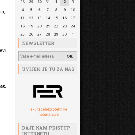
28
29
30
31
1
2
3
4
5
6
7
8
9
10
ma,
11
12
13
14
15
16
17
18
19
20
21
22
23
24
25
26
27
28
29
30
1
NEWSLETTER
evi
UVIJEK JE TU ZA NAS
at,
Fakultet elektrotehnike
i računarstva
DAJE NAM PRISTUP
INTERNETU