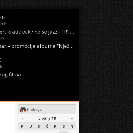
26.
20
h
Oasis Boom (desert krautrock / noise jazz - FR) @ KONTEJNER
0
h
KSET50: Sara Renar – promocija albuma "Nježne riječi" @ Močvara
h
6.
h
kog filma
«
Lipanj '18
»
P
U
S
Č
P
S
N