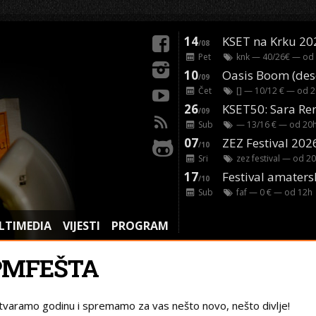
14
KSET na Krku 20
/08
Pet
knk
— 40/26€ — od
10
/09
Čet
[]
— 10/12 € — od
2
26
/09
Sub
— 13/16 € — od
20
07
ZEZ Festival 202
/10
Sri
zez festival
— od
20
17
Festival amaters
/10
Sub
faf
— 0 € — od
12
h
LTIMEDIA
VIJESTI
PROGRAM
PMFEŠTA
tvaramo godinu i spremamo za vas nešto novo, nešto divlje!