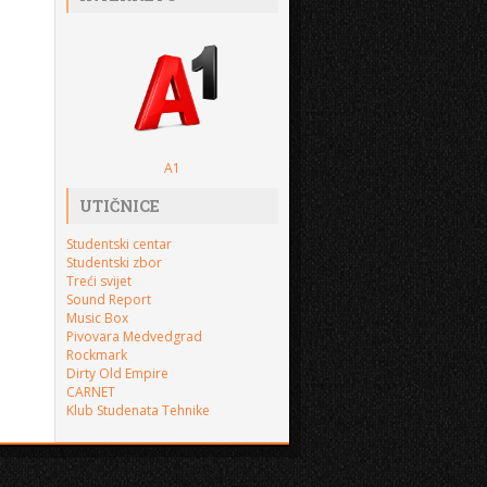
A1
UTIČNICE
Studentski centar
Studentski zbor
Treći svijet
Sound Report
Music Box
Pivovara Medvedgrad
Rockmark
Dirty Old Empire
CARNET
Klub Studenata Tehnike