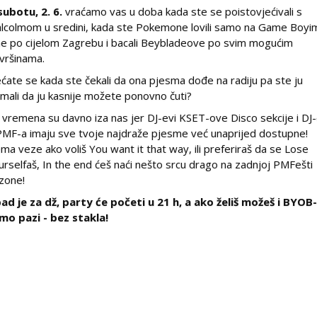
subotu, 2. 6.
vraćamo vas u doba kada ste se poistovjećivali s
lcolmom u sredini, kada ste Pokemone lovili samo na Game Boyi
ne po cijelom Zagrebu i bacali Beybladeove po svim mogućim
vršinama.
ećate se kada ste čekali da ona pjesma dođe na radiju pa ste ju
imali da ju kasnije možete ponovno čuti?
 vremena su davno iza nas jer DJ-evi KSET-ove Disco sekcije i DJ-
PMF-a imaju sve tvoje najdraže pjesme već unaprijed dostupne!
ma veze ako voliš You want it that way, ili preferiraš da se Lose
urselfaš, In the end ćeš naći nešto srcu drago na zadnjoj PMFešti
zone!
ad je za dž, party će početi u 21 h, a ako želiš možeš i BYOB-
mo pazi - bez stakla!