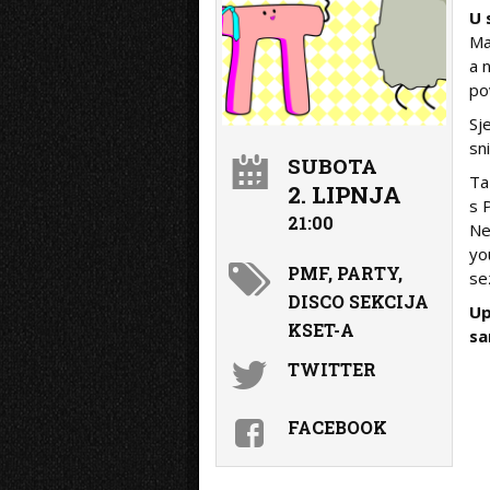
U 
Ma
a 
po
Sj
sn
SUBOTA
Ta
2. LIPNJA
s 
21:00
Ne
yo
PMF, PARTY,
se
DISCO SEKCIJA
Up
KSET-A
sa
TWITTER
FACEBOOK