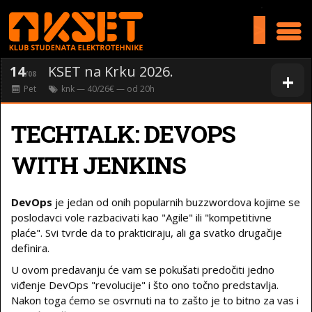
>
14
KSET na Krku 2026.
+
/08
Pet
knk
— 40/26€ — od
20
h
TECHTALK: DEVOPS
WITH JENKINS
DevOps
je jedan od onih popularnih buzzwordova kojime se
poslodavci vole razbacivati kao "Agile" ili "kompetitivne
plaće". Svi tvrde da to prakticiraju, ali ga svatko drugačije
definira.
U ovom predavanju će vam se pokušati predočiti jedno
viđenje DevOps "revolucije" i što ono točno predstavlja.
Nakon toga ćemo se osvrnuti na to zašto je to bitno za vas i