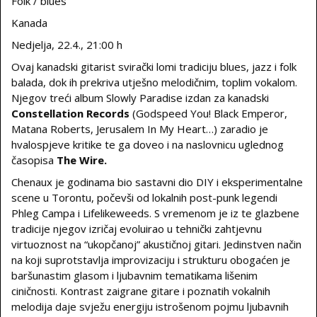
Folk / blues
Kanada
Nedjelja, 22.4., 21:00 h
Ovaj kanadski gitarist svirački lomi tradiciju blues, jazz i folk
balada, dok ih prekriva utješno melodičnim, toplim vokalom.
Njegov treći album Slowly Paradise izdan za kanadski
Constellation Records
(Godspeed You! Black Emperor,
Matana Roberts, Jerusalem In My Heart…) zaradio je
hvalospjeve kritike te ga doveo i na naslovnicu uglednog
časopisa
The Wire.
Chenaux je godinama bio sastavni dio DIY i eksperimentalne
scene u Torontu, počevši od lokalnih post-punk legendi
Phleg Campa i Lifelikeweeds. S vremenom je iz te glazbene
tradicije njegov izričaj evoluirao u tehnički zahtjevnu
virtuoznost na “ukopčanoj” akustičnoj gitari. Jedinstven način
na koji suprotstavlja improvizaciju i strukturu obogaćen je
baršunastim glasom i ljubavnim tematikama lišenim
ciničnosti. Kontrast zaigrane gitare i poznatih vokalnih
melodija daje svježu energiju istrošenom pojmu ljubavnih