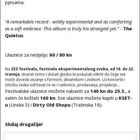
pjesama.
“A remarkable record - wildly experimental and as comforting
as a soft embrace. This album is truly his strongest yet.”
-
The
Quietus
Ulaznice za nedjelju:
60 / 80 kn
Na
ZEZ festivalu, festivalu eksperimentalnog zvuka, od 16. do 22.
travnja
, stvarat ćemo i slušati glazbu te pokušati otkriti do čega sve
može dovesti zezanje s formom, dinamikom i zvukom. Uz koncerte i
Izložbu zvuka održavat će se i radionice, predavanja, projekcije...
Festivalske ulaznice možete nabaviti za
140 kn do 25.3.
, a
zatim će koštati
160 kn
. Sve ulaznice možete kupiti u
KSET-
u
(Unska 3) i
Dirty Old Shopu
(Tratinska 18).
Slušaj drugačije!