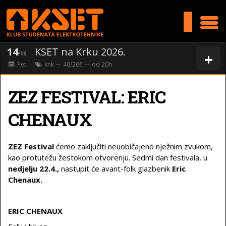
>
14
KSET na Krku 2026.
+
/08
Pet
knk
— 40/26€ — od
20
h
ZEZ FESTIVAL: ERIC
CHENAUX
ZEZ Festival
ćemo zaključiti neuobičajeno nježnim zvukom,
kao protutežu žestokom otvorenju. Sedmi dan festivala, u
nedjelju 22.4.,
nastupit će avant-folk glazbenik
Eric
Chenaux.
ERIC CHENAUX