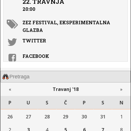
22. TRAVNJA
20:00
ZEZ FESTIVAL, EKSPERIMENTALNA
GLAZBA
TWITTER
FACEBOOK
«
Travanj '18
»
P
U
S
Č
P
S
N
26
27
28
29
30
31
1
2
3
4
5
6
7
8