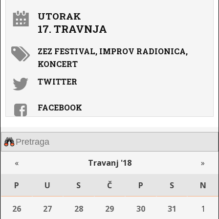
UTORAK
17. TRAVNJA
ZEZ FESTIVAL, IMPROV RADIONICA,
KONCERT
TWITTER
FACEBOOK
«
Travanj '18
»
P
U
S
Č
P
S
N
26
27
28
29
30
31
1