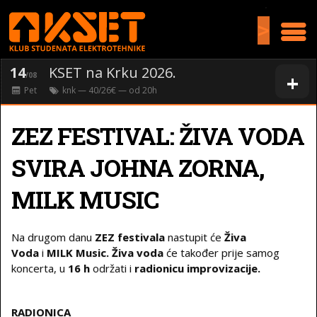
>
14
KSET na Krku 2026.
+
/08
Pet
knk
— 40/26€ — od
20
h
ZEZ FESTIVAL: ŽIVA VODA
SVIRA JOHNA ZORNA,
MILK MUSIC
Na drugom danu
ZEZ festivala
nastupit će
Živa
Voda
i
MILK Music. Živa voda
će također prije samog
koncerta, u
16 h
održati i
radionicu improvizacije.
RADIONICA