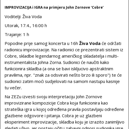
IMPROVIZACIJA i IGRA na primjeru John Zornove ‘Cobre’
Voditelji: Živa Voda
Utorak, 17.4., 16:00 h
Trajanje: 1 h
Popodne prije samog koncerta u 16h
Živa Voda
će održati
radionicu improvizacije. Na radionici ce prezentirati sistem iz
Cobre, skladbe legendarnog američkog skladatelja i multi-
instrumentalista Johna Zorna. Sudionici će naučiti kako
funkcionira skladba (a ona se bavi iskljucivo apstraktnim
pravilima, npr. "znak za odsvirati nešto brzo ili sporo") te će
sudionici zatim moći sudjelovati na samom nastupu kasnije
tu večer.
Na ZEZu izvesti svoju interpretaciju John Zornove
improvizirane kompozicije Cobra koja funkcionira kao
strateška igra u kojoj određena pravila postavljaju određene
glazbene odgovore i pitanja. Cobra je uz glazbeni
eksperiment improvizacije, skladba koju je izrazito zanimljivo
gledati uživo, jer postaju očiti i zabavni odnosi sudionika igre.