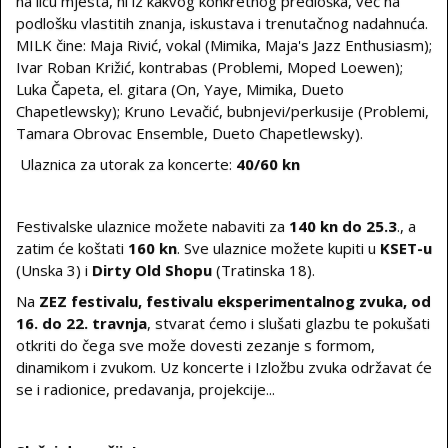
na licu mjesta, ni iz kakvog konkretnog predloška, već na
podlošku vlastitih znanja, iskustava i trenutačnog nadahnuća.
MILK čine: Maja Rivić, vokal (Mimika, Maja's Jazz Enthusiasm);
Ivar Roban Križić, kontrabas (Problemi, Moped Loewen);
Luka Čapeta, el. gitara (On, Yaye, Mimika, Dueto
Chapetlewsky); Kruno Levačić, bubnjevi/perkusije (Problemi,
Tamara Obrovac Ensemble, Dueto Chapetlewsky).
Ulaznica za utorak za koncerte:
40/60 kn
Festivalske ulaznice možete nabaviti za
140 kn do 25.3
., a
zatim će koštati
160 kn
. Sve ulaznice možete kupiti u
KSET-u
(Unska 3) i
Dirty Old Shopu
(Tratinska 18).
Na
ZEZ festivalu, festivalu eksperimentalnog zvuka, od
16. do 22. travnja
, stvarat ćemo i slušati glazbu te pokušati
otkriti do čega sve može dovesti zezanje s formom,
dinamikom i zvukom. Uz koncerte i Izložbu zvuka održavat će
se i radionice, predavanja, projekcije...