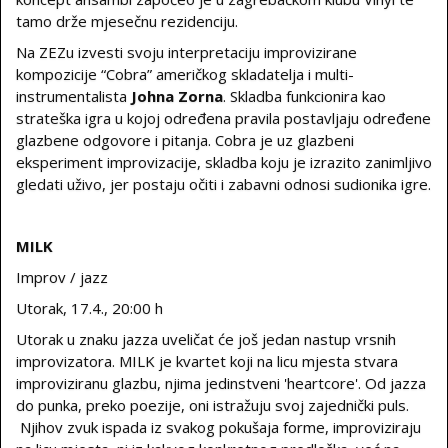
tamo drže mjesečnu rezidenciju.
Na ZEZu izvesti svoju interpretaciju improvizirane
kompozicije “Cobra” američkog skladatelja i multi-
instrumentalista
Johna Zorna
. Skladba funkcionira kao
strateška igra u kojoj određena pravila postavljaju određene
glazbene odgovore i pitanja. Cobra je uz glazbeni
eksperiment improvizacije, skladba koju je izrazito zanimljivo
gledati uživo, jer postaju očiti i zabavni odnosi sudionika igre.
MILK
Improv / jazz
Utorak, 17.4., 20:00 h
Utorak u znaku jazza uveličat će još jedan nastup vrsnih
improvizatora. MILK je kvartet koji na licu mjesta stvara
improviziranu glazbu, njima jedinstveni 'heartcore'. Od jazza
do punka, preko poezije, oni istražuju svoj zajednički puls.
Njihov zvuk ispada iz svakog pokušaja forme, improviziraju