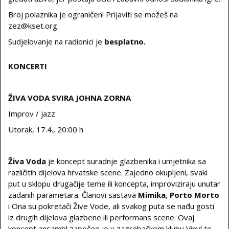
Broj polaznika je ograničen! Prijaviti se možeš na
zez@kset.org.
Sudjelovanje na radionici je
besplatno.
KONCERTI
ŽIVA VODA SVIRA JOHNA ZORNA
Improv / jazz
Utorak, 17.4., 20:00 h
Živa Voda
je koncept suradnje glazbenika i umjetnika sa
različitih dijelova hrvatske scene. Zajedno okupljeni, svaki
put u sklopu drugačije teme ili koncepta, improviziraju unutar
zadanih parametara. Članovi sastava
Mimika
,
Porto Morto
i Ona su pokretači Žive Vode, ali svakog puta se nađu gosti
iz drugih dijelova glazbene ili performans scene. Ovaj
koncept ansambl započeo je u zagrebačkom klubu Vinyl te