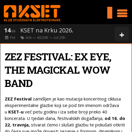
>
14
KSET na Krku 2026.
+
/08
Pet
knk
— 40/26€ — od
20
h
ZEZ FESTIVAL: EX EYE,
THE MAGICKAL WOW
BAND
ZEZ Festival
zamišljen je kao mutacija koncertnog ciklusa
eksperimentalne glazbe koji se pod tim imenom održava
u
KSET-u
već petu godinu i iza sebe broji preko 40
koncerata. U tjedan dana, festivalskih događanja,
od 16. do
22. travnja,
stvarat ćemo i slušati glazbu te pokušati otkriti
do čega sve može dovesti zezanje s formom, dinamikom i