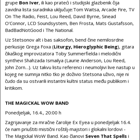
grupe
Bon Iver
, ili kao prateći i studijski glazbenik čija
zavidna lista suradnika uključuje:Tom Waitsa, Arcade Fire, TV
On The Radio, Feist, Lou Reed, David Byrne, Sinead
O'Connor, LCD Soundsystem, Ben Frosta, Mats Gustafsson,
BadBadNotGood i The National.
Uz Stetsonov alt i bas saksofon, bend čine nemilosrdne
perkusije Grega Foxa (
Liturgy, Hieroglyphic Being
), gitara
čikaškog improvizatora Toby Summerfielda i melodični
synthevi Shahzada Ismailya (Laurie Anderson, Lou Reed,
John Zorn…). Uz takvu listu referenci i neumoljivi live nastup u
kojeg ne sumnja nitko tko je doživio Stetsona uživo, nije ni
čudo da su ostvarili instantni kultni status među publikom i
kritikom.
THE MAGICKAL WOW BAND
Ponedjeljak, 16.4., 20:00 h
Zagrijavanje za mračne čarolije Ex Eyea u ponedjeljak 16.4.
će nam priuštiti mistični roštilj-majstori i glokalni lordovi -
The Magickal WoW Band. Kao članovi
Seven That Spells
i