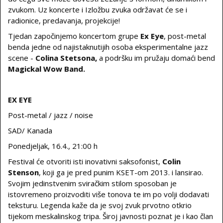
zvukom. Uz koncerte i Izložbu zvuka održavat će se i
radionice, predavanja, projekcije!
Tjedan započinjemo koncertom grupe
Ex Eye
, post-metal
benda jedne od najistaknutijih osoba eksperimentalne jazz
scene -
Colina Stetsona,
a podršku im pružaju domaći bend
Magickal Wow Band.
EX EYE
Post-metal / jazz / noise
SAD/ Kanada
Ponedjeljak, 16.4., 21:00 h
Festival će otvoriti isti inovativni saksofonist,
Colin
Stenson
, koji ga je pred punim KSET-om 2013. i lansirao.
Svojim jedinstvenim sviračkim stilom sposoban je
istovremeno proizvoditi više tonova te im po volji dodavati
teksturu. Legenda kaže da je svoj zvuk prvotno otkrio
tijekom meskalinskog tripa. Široj javnosti poznat je i kao član