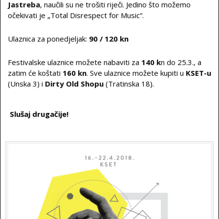
Jastreba
, naučili su ne trošiti riječi. Jedino što možemo
očekivati je „Total Disrespect for Music“.
Ulaznica za ponedjeljak:
90 / 120 kn
Festivalske ulaznice možete nabaviti za
140 k
n do 25.3., a
zatim će koštati
160 kn
. Sve ulaznice možete kupiti u
KSET-u
(Unska 3) i
Dirty Old Shopu
(Tratinska 18).
Slušaj drugačije!