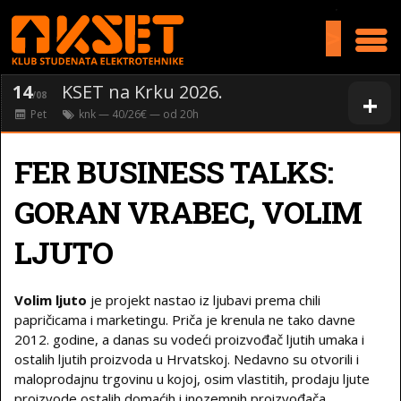
>
14
KSET na Krku 2026.
+
/08
Pet
knk
— 40/26€ — od
20
h
FER BUSINESS TALKS:
GORAN VRABEC, VOLIM
LJUTO
Volim ljuto
je projekt nastao iz ljubavi prema chili
papričicama i marketingu. Priča je krenula ne tako davne
2012. godine, a danas su vodeći proizvođač ljutih umaka i
ostalih ljutih proizvoda u Hrvatskoj. Nedavno su otvorili i
maloprodajnu trgovinu u kojoj, osim vlastitih, prodaju ljute
proizvode ostalih domaćih i inozemnih proizvođača.