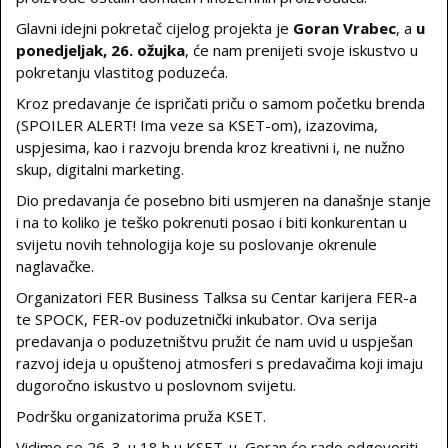
Glavni idejni pokretač cijelog projekta je
Goran Vrabec
, a
u
ponedjeljak, 26. ožujka
, će nam prenijeti svoje iskustvo u
pokretanju vlastitog poduzeća.
Kroz predavanje će ispričati priču o samom početku brenda
(SPOILER ALERT! Ima veze sa KSET-om), izazovima,
uspjesima, kao i razvoju brenda kroz kreativni i, ne nužno
skup, digitalni marketing.
Dio predavanja će posebno biti usmjeren na današnje stanje
i na to koliko je teško pokrenuti posao i biti konkurentan u
svijetu novih tehnologija koje su poslovanje okrenule
naglavačke.
Organizatori FER Business Talksa su Centar karijera FER-a
te SPOCK, FER-ov poduzetnički inkubator. Ova serija
predavanja o poduzetništvu pružit će nam uvid u uspješan
razvoj ideja u opuštenoj atmosferi s predavačima koji imaju
dugoročno iskustvo u poslovnom svijetu.
Podršku organizatorima pruža KSET.
Vidimo se 26. 3. u 18 h u KSET-u, Goran će rado odgovoriti