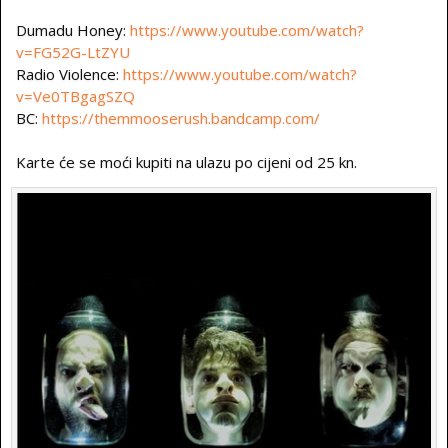
Dumadu Honey:
https://www.youtube.com/watch?
v=FG52G-LtZYU
Radio Violence:
https://www.youtube.com/watch?
v=Ve0TBgagSZQ
BC:
https://themmooserush.bandcamp.com/
Karte će se moći kupiti na ulazu po cijeni od 25 kn.