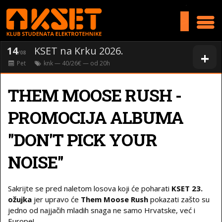
>
14
KSET na Krku 2026.
+
/08
Pet
knk
— 40/26€ — od
20
h
THEM MOOSE RUSH -
PROMOCIJA ALBUMA
"DON'T PICK YOUR
NOISE"
Sakrijte se pred naletom losova koji će poharati
KSET 23.
ožujka
jer upravo će
Them Moose Rush
pokazati zašto su
jedno od najjačih mladih snaga ne samo Hrvatske, već i
Europe!