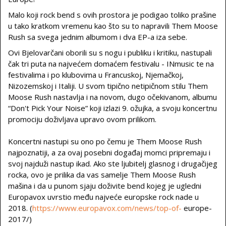
Malo koji rock bend s ovih prostora je podigao toliko prašine
u tako kratkom vremenu kao što su to napravili Them Moose
Rush sa svega jednim albumom i dva EP-a iza sebe.
Ovi Bjelovarčani oborili su s nogu i publiku i kritiku, nastupali
čak tri puta na najvećem domaćem festivalu - INmusic te na
festivalima i po klubovima u Francuskoj, Njemačkoj,
Nizozemskoj i Italiji. U svom tipično netipičnom stilu Them
Moose Rush nastavlja i na novom, dugo očekivanom, albumu
“Don't Pick Your Noise” koji izlazi 9. ožujka, a svoju koncertnu
promociju doživljava upravo ovom prilikom.
Koncertni nastupi su ono po čemu je Them Moose Rush
najpoznatiji, a za ovaj posebni događaj momci pripremaju i
svoj najduži nastup ikad. Ako ste ljubitelj glasnog i drugačijeg
rocka, ovo je prilika da vas samelje Them Moose Rush
mašina i da u punom sjaju doživite bend kojeg je ugledni
Europavox uvrstio među najveće europske rock nade u
2018. (
https://www.europavox.com/news/top-of-
europe-
2017/)