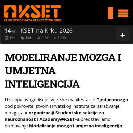
>
14
KSET na Krku 2026.
+
/08
Pet
knk
— 40/26€ — od
20
h
MODELIRANJE MOZGA I
UMJETNA
INTELIGENCIJA
U sklopu ovogodišnje svjetske manifestacije
Tjedan mozga
pod pokroviteljstvom Hrvatskog instituta za istraživanje
mozga, a
u organizaciji Studentske sekcije za
neuroznanost i Academy@KSET-a
predstavljamo
predavanje
Modeliranje mozga i umjetna inteligencija.