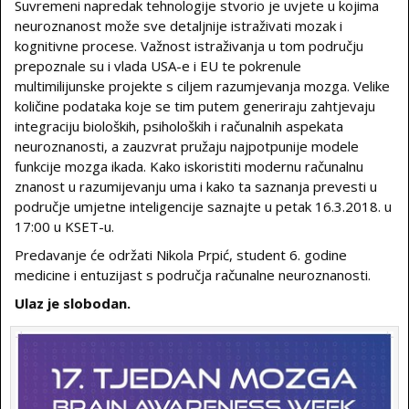
Suvremeni napredak tehnologije stvorio je uvjete u kojima
neuroznanost može sve detaljnije istraživati mozak i
kognitivne procese. Važnost istraživanja u tom području
prepoznale su i vlada USA-e i EU te pokrenule
multimilijunske projekte s ciljem razumjevanja mozga. Velike
količine podataka koje se tim putem generiraju zahtjevaju
integraciju bioloških, psiholoških i računalnih aspekata
neuroznanosti, a zauzvrat pružaju najpotpunije modele
funkcije mozga ikada. Kako iskoristiti modernu računalnu
znanost u razumijevanju uma i kako ta saznanja prevesti u
područje umjetne inteligencije saznajte u petak 16.3.2018. u
17:00 u KSET-u.
Predavanje će održati Nikola Prpić, student 6. godine
medicine i entuzijast s područja računalne neuroznanosti.
Ulaz je slobodan.