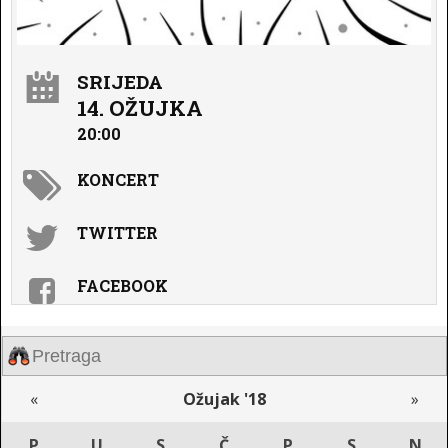
SRIJEDA
14. OŽUJKA
20:00
KONCERT
TWITTER
FACEBOOK
«
Ožujak '18
»
P
U
S
Č
P
S
N