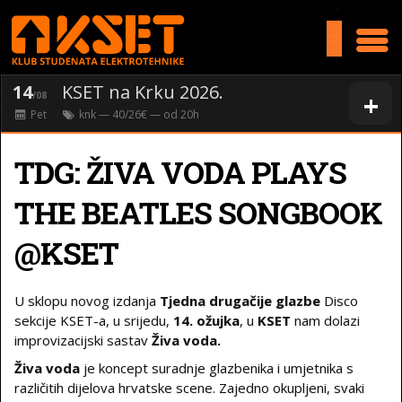
>
14
KSET na Krku 2026.
+
/08
Pet
knk
— 40/26€ — od
20
h
TDG: ŽIVA VODA PLAYS
THE BEATLES SONGBOOK
@KSET
U sklopu novog izdanja
Tjedna drugačije glazbe
Disco
sekcije KSET-a, u srijedu,
14. ožujka
, u
KSET
nam dolazi
improvizacijski sastav
Živa voda.
Živa voda
je koncept suradnje glazbenika i umjetnika s
različitih dijelova hrvatske scene. Zajedno okupljeni, svaki