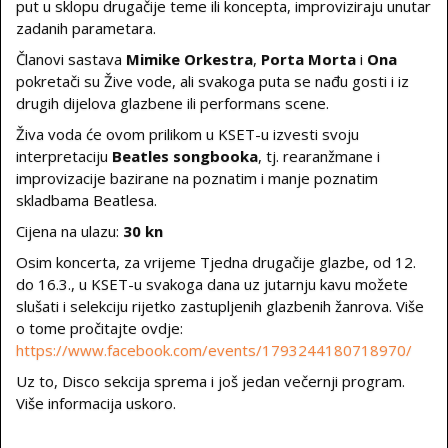
put u sklopu drugačije teme ili koncepta, improviziraju unutar
zadanih parametara.
Članovi sastava
Mimike Orkestra
,
Porta Morta
i
Ona
pokretači su Žive vode, ali svakoga puta se nađu gosti i iz
drugih dijelova glazbene ili performans scene.
Živa voda će ovom prilikom u KSET-u izvesti svoju
interpretaciju
Beatles songbooka
, tj. rearanžmane i
improvizacije bazirane na poznatim i manje poznatim
skladbama Beatlesa.
Cijena na ulazu:
30 kn
Osim koncerta, za vrijeme Tjedna drugačije glazbe, od 12.
do 16.3., u KSET-u svakoga dana uz jutarnju kavu možete
slušati i selekciju rijetko zastupljenih glazbenih žanrova. Više
o tome pročitajte ovdje:
https://www.facebook.com/events/1793244180718970/
Uz to, Disco sekcija sprema i još jedan večernji program.
Više informacija uskoro.