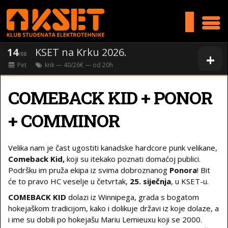
>
14
KSET na Krku 2026.
+
/08
Pet
knk
— 40/26€ — od
20
h
COMEBACK KID + PONOR
+ COMMINOR
Velika nam je čast ugostiti kanadske hardcore punk velikane,
Comeback Kid,
koji su itekako poznati domaćoj publici.
Podršku im pruža ekipa iz svima dobroznanog
Ponora
! Bit
će to pravo HC veselje u četvrtak,
25. siječnja
, u KSET-u.
COMEBACK KID
dolazi iz Winnipega, grada s bogatom
hokejaškom tradicijom, kako i dolikuje državi iz koje dolaze, a
i ime su dobili po hokejašu Mariu Lemieuxu koji se 2000.