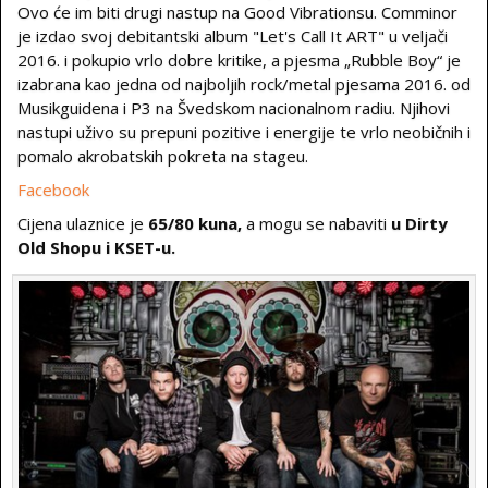
Ovo će im biti drugi nastup na Good Vibrationsu. Comminor
je izdao svoj debitantski album "Let's Call It ART" u veljači
2016. i pokupio vrlo dobre kritike, a pjesma „Rubble Boy“ je
izabrana kao jedna od najboljih rock/metal pjesama 2016. od
Musikguidena i P3 na Švedskom nacionalnom radiu. Njihovi
nastupi uživo su prepuni pozitive i energije te vrlo neobičnih i
pomalo akrobatskih pokreta na stageu.
Facebook
Cijena ulaznice je
65/80 kuna,
a mogu se nabaviti
u Dirty
Old Shopu i KSET-u.