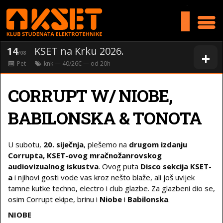
>
14
KSET na Krku 2026.
+
/08
Pet
knk
— 40/26€ — od
20
h
CORRUPT W/ NIOBE,
BABILONSKA & TONOTA
U subotu,
20. siječnja
, plešemo na
drugom izdanju
Corrupta, KSET-ovog mračnožanrovskog
audiovizualnog iskustva
. Ovog puta
Disco sekcija KSET-
a
i njihovi gosti vode vas kroz nešto blaže, ali još uvijek
tamne kutke techno, electro i club glazbe. Za glazbeni dio se,
osim Corrupt ekipe, brinu i
Niobe
i
Babilonska
.
NIOBE