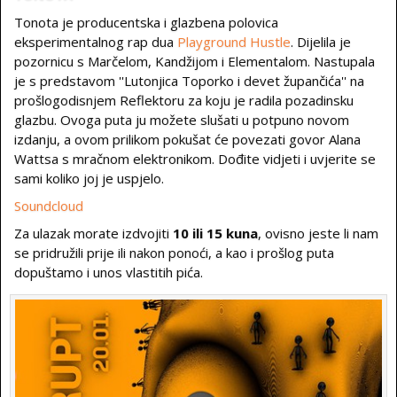
Tonota je producentska i glazbena polovica
eksperimentalnog rap dua
Playground Hustle
. Dijelila je
pozornicu s Marčelom, Kandžijom i Elementalom. Nastupala
je s predstavom ''Lutonjica Toporko i devet župančića'' na
prošlogodisnjem Reflektoru za koju je radila pozadinsku
glazbu. Ovoga puta ju možete slušati u potpuno novom
izdanju, a ovom prilikom pokušat će povezati govor Alana
Wattsa s mračnom elektronikom. Dođite vidjeti i uvjerite se
sami koliko joj je uspjelo.
Soundcloud
Za ulazak morate izdvojiti
10 ili 15 kuna
, ovisno jeste li nam
se pridružili prije ili nakon ponoći, a kao i prošlog puta
dopuštamo i unos vlastitih pića.