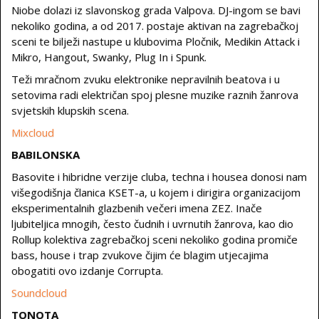
Niobe dolazi iz slavonskog grada Valpova. DJ-ingom se bavi
nekoliko godina, a od 2017. postaje aktivan na zagrebačkoj
sceni te bilježi nastupe u klubovima Pločnik, Medikin Attack i
Mikro, Hangout, Swanky, Plug In i Spunk.
Teži mračnom zvuku elektronike nepravilnih beatova i u
setovima radi električan spoj plesne muzike raznih žanrova
svjetskih klupskih scena.
Mixcloud
BABILONSKA
Basovite i hibridne verzije cluba, techna i housea donosi nam
višegodišnja članica KSET-a, u kojem i dirigira organizacijom
eksperimentalnih glazbenih večeri imena ZEZ. Inače
ljubiteljica mnogih, često čudnih i uvrnutih žanrova, kao dio
Rollup kolektiva zagrebačkoj sceni nekoliko godina promiče
bass, house i trap zvukove čijim će blagim utjecajima
obogatiti ovo izdanje Corrupta.
Soundcloud
TONOTA