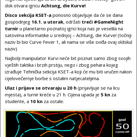
dok otvara igricu
Achtung, die Kurve!
Disco sekcija KSET-a
ponosno objavljuje da će se dana
gospodnjeg
16.1. u utorak
, održati
treći #GameNight
turnir
u planetarno poznatoj igrici koja nas je veselila na
satovima informatike u srednjoj – Achtung, die Kurve! (točniji
naziv bi bio Curve Fever 1, ali nama se više sviđa ovaj oldskul
naziv)
Najbolji manipulator Kurvi neće bit poznat samo zbog svojih
vještih taktika i brzih prstiju, nego i zbog pehara kojeg
izrađuje Tehnička sekcija KSET-a koji će mu biti uručen nakon
cijelovečernje borbe s ostalim natjecateljima.
Ulaz i prijave se otvaraju u 20 h
(prijavljuje se na licu
mjesta), a turnir kreće u 21 h. Cijena upada je
5 kn
za
studente, a
10 kn
za ostale.