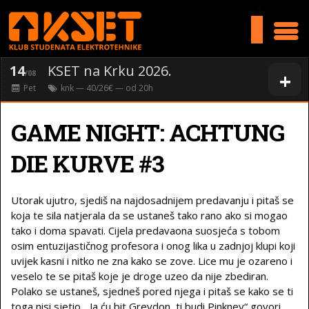
>
14
KSET na Krku 2026.
+
/08
Pet
knk
— 40/26€ — od
20
h
GAME NIGHT: ACHTUNG
DIE KURVE #3
Utorak ujutro, sjediš na najdosadnijem predavanju i pitaš se
koja te sila natjerala da se ustaneš tako rano ako si mogao
tako i doma spavati. Cijela predavaona suosjeća s tobom
osim entuzijastičnog profesora i onog lika u zadnjoj klupi koji
uvijek kasni i nitko ne zna kako se zove. Lice mu je ozareno i
veselo te se pitaš koje je droge uzeo da nije zbediran.
Polako se ustaneš, sjedneš pored njega i pitaš se kako se ti
toga nisi sjetio. „Ja ću bit Greydon, ti budi Pinkney“ govori