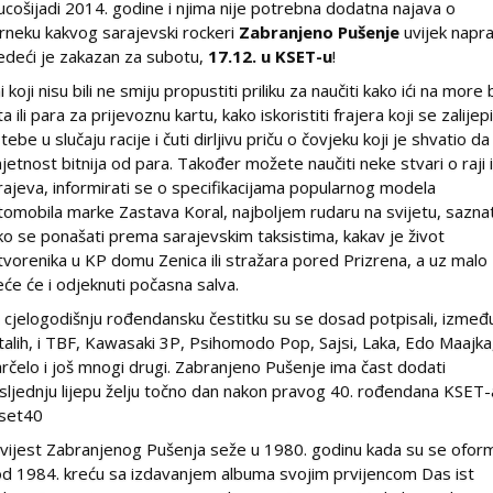
ucošijadi 2014. godine i njima nije potrebna dodatna najava o
rneku kakvog sarajevski rockeri
Zabranjeno Pušenje
uvijek napr
jedeći je zakazan za subotu,
17.12. u KSET-u
!
i koji nisu bili ne smiju propustiti priliku za naučiti kako ići na more
a ili para za prijevoznu kartu, kako iskoristiti frajera koji se zalijep
tebe u slučaju racije i čuti dirljivu priču o čovjeku koji je shvatio da
jetnost bitnija od para. Također možete naučiti neke stvari o raji 
rajeva, informirati se o specifikacijama popularnog modela
tomobila marke Zastava Koral, najboljem rudaru na svijetu, saznat
ko se ponašati prema sarajevskim taksistima, kakav je život
tvorenika u KP domu Zenica ili stražara pored Prizrena, a uz malo
eće će i odjeknuti počasna salva.
 cjelogodišnju rođendansku čestitku su se dosad potpisali, izmeđ
talih, i TBF, Kawasaki 3P, Psihomodo Pop, Sajsi, Laka, Edo Maajka
rčelo i još mnogi drugi. Zabranjeno Pušenje ima čast dodati
sljednju lijepu želju točno dan nakon pravog 40. rođendana KSET-
set40
vijest Zabranjenog Pušenja seže u 1980. godinu kada su se oformi
od 1984. kreću sa izdavanjem albuma svojim prvijencom Das ist