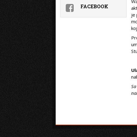
Wa
FACEBOOK
ak
je
mo
ko
Pr
um
St
Ul
na
Sa
na