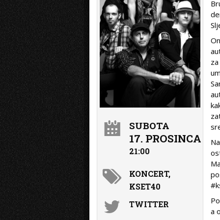
Br
de
Sl
On
aut
za 
um
Sa
au
ka
za
SUBOTA
sr
17. PROSINCA
Na
21:00
os
Ma
KONCERT,
po
#k
KSET40
Po
TWITTER
a 