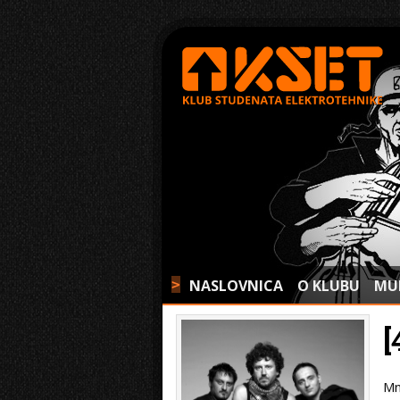
NASLOVNICA
O KLUBU
MU
>
Mn