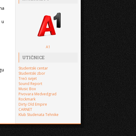
ima
 u
A1
UTIČNICE
Studentski centar
gu
Studentski zbor
Treći svijet
Sound Report
Music Box
Pivovara Medvedgrad
Rockmark
Dirty Old Empire
CARNET
Klub Studenata Tehnike