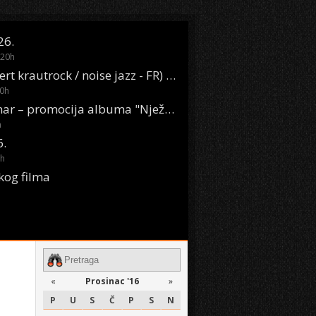
26.
20
h
Oasis Boom (desert krautrock / noise jazz - FR) @ KONTEJNER
0
h
KSET50: Sara Renar – promocija albuma "Nježne riječi" @ Močvara
h
6.
h
kog filma
«
Prosinac '16
»
P
U
S
Č
P
S
N