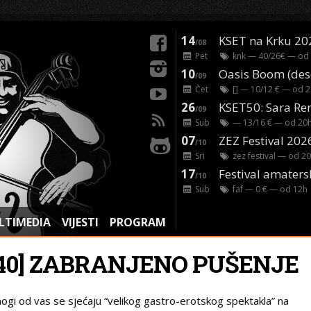
14
KSET na Krku 20
/08
Pet
knk
— 40/26€ — od
10
/09
Čet
[]
— 10/12 € — od
2
26
/09
Sub
— 13/16 € — od
20
07
ZEZ Festival 202
/10
Sri
zez festival
— od
20
17
Festival amaters
/10
Sub
faf
— 0 € — od
12
h
LTIMEDIA
VIJESTI
PROGRAM
[40] ZABRANJENO PUŠENJE
ogi od vas se sjećaju “velikog gastro-erotskog spektakla” na