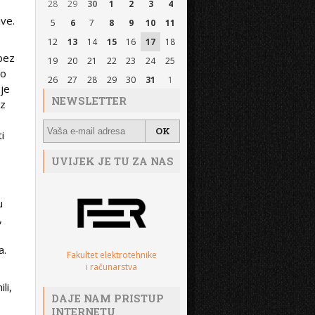
28
29
30
1
2
3
4
ave.
5
6
7
8
9
10
11
12
13
14
15
16
17
18
 bez
19
20
21
22
23
24
25
io
26
27
28
29
30
31
1
 je
NEWSLETTER
iz
i
UVIJEK JE TU ZA NAS
u
,
a.
Fakultet elektrotehnike
i računarstva
li,
DAJE NAM PRISTUP
INTERNETU