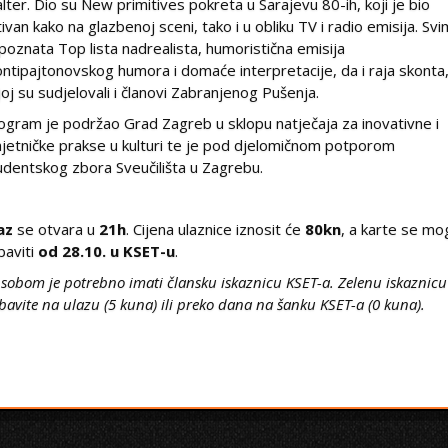
lter. Dio su New primitives pokreta u Sarajevu 80-ih, koji je bio
tivan kako na glazbenoj sceni, tako i u obliku TV i radio emisija. Sv
 poznata Top lista nadrealista, humoristična emisija
ntipajtonovskog humora i domaće interpretacije, da i raja skonta,
joj su sudjelovali i članovi Zabranjenog Pušenja.
ogram je podržao Grad Zagreb u sklopu natječaja za inovativne i
jetničke prakse u kulturi te je pod djelomičnom potporom
udentskog zbora Sveučilišta u Zagrebu.
az
se otvara u
21h
. Cijena ulaznice iznosit će
80kn
, a karte se mo
baviti
od 28.10. u KSET-u
.
 sobom je potrebno imati člansku iskaznicu KSET-a. Zelenu iskaznicu
bavite na ulazu (5 kuna) ili preko dana na šanku KSET-a (0 kuna).