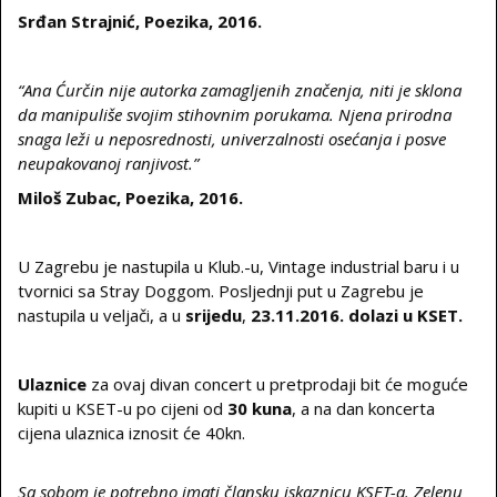
Sr
đ
an Strajni
ć
, Poezika, 2016.
“Ana
Ć
ur
č
in nije autorka zamagljenih zna
č
enja, niti je sklona
da manipuliše svojim stihovnim porukama. Njena prirodna
snaga leži u neposrednosti, univerzalnosti ose
ć
anja i posve
neupakovanoj ranjivost.”
Miloš Zubac, Poezika, 2016.
U Zagrebu je nastupila u Klub.-u, Vintage industrial baru i u
tvornici sa Stray Doggom. Posljednji put u Zagrebu je
nastupila u veljači, a u
srijedu
,
23.11.2016. dolazi u KSET.
Ulaznice
za ovaj divan concert u pretprodaji bit će moguće
kupiti u KSET-u po cijeni od
30
kuna
, a na dan koncerta
cijena ulaznica iznosit će 40kn.
Sa sobom je potrebno imati člansku iskaznicu KSET-a. Zelenu