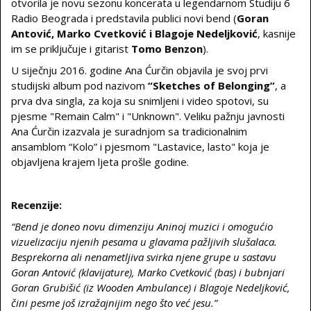
otvorila je novu sezonu koncerata u legendarnom Studiju 6
Radio Beograda i predstavila publici novi bend (
Goran
Antovi
ć
, Marko Cvetkovi
ć
i Blagoje Nedeljkovi
ć
, kasnije
im se priključuje i gitarist
Tomo Benzon
).
U siječnju 2016. godine Ana Ćurčin objavila je svoj prvi
studijski album pod nazivom
“Sketches of Belonging”
, a
prva dva singla, za koja su snimljeni i video spotovi, su
pjesme "Remain Calm" i "Unknown". Veliku pažnju javnosti
Ana Ćurčin izazvala je suradnjom sa tradicionalnim
ansamblom “Kolo” i pjesmom "Lastavice, lasto" koja je
objavljena krajem ljeta prošle godine.
Recenzije:
“Bend je doneo novu dimenziju Aninoj muzici i omogu
ć
io
vizuelizaciju njenih pesama u glavama pažljivih slušalaca.
Besprekorna ali nenametljiva svirka njene grupe u sastavu
Goran Antovi
ć
(klavijature), Marko Cvetkovi
ć
(bas) i bubnjari
Goran Grubiši
ć
(iz Wooden Ambulance) i Blagoje Nedeljkovi
ć
,
č
ini pesme još izražajnijim nego što ve
ć
jesu.”