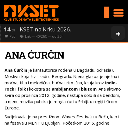
>
14
KSET na Krku 2026.
+
/08
Pet
knk
— 40/26€ — od
20
h
ANA ĆURČIN
Ana Ćurčin
je kantautorica rođena u Bagdadu, odrasla u
Moskvi i koja živi i radi u Beogradu. Njena glazba je nježna i
moćna, tiha i melodična, bučna i ritmična, leluja kroz
indie
-
rock
i
folk
i koketira sa
ambijentom
i
bluzom
. Ana aktivno
svira od prosinca 2012. godine, nastupa solo ili sa bendom,
a njenu muziku publika je mogla čuti u Srbiji, u regiji i širom
Europe.
Sudjelovala je na prestižnom Waves Festivalu u Beču, kao i
na festivalu MENT u Ljubljani. Početkom 2015. godine