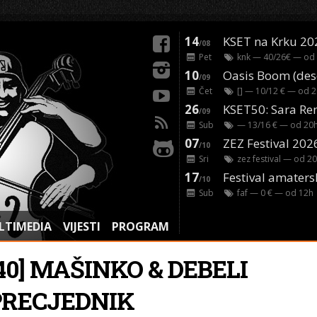
14
KSET na Krku 20
/08
Pet
knk
— 40/26€ — od
10
/09
Čet
[]
— 10/12 € — od
2
26
/09
Sub
— 13/16 € — od
20
07
ZEZ Festival 202
/10
Sri
zez festival
— od
20
17
Festival amaters
/10
Sub
faf
— 0 € — od
12
h
LTIMEDIA
VIJESTI
PROGRAM
40] MAŠINKO & DEBELI
PRECJEDNIK