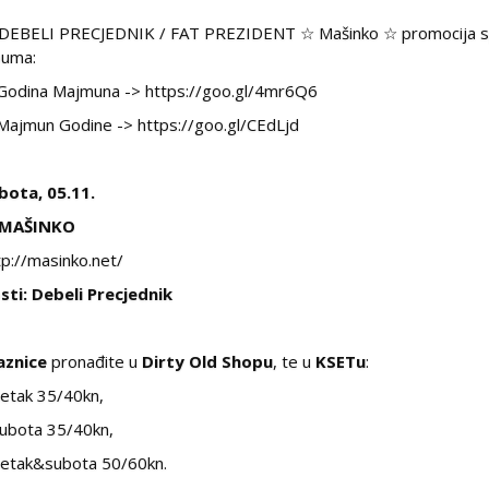
DEBELI PRECJEDNIK / FAT PREZIDENT ☆ Mašinko ☆ promocija sp
buma:
Godina Majmuna -> https://goo.gl/4mr6Q6
Majmun Godine -> https://goo.gl/CEdLjd
bota, 05.11.
MAŠINKO
tp://masinko.net/
sti: Debeli Precjednik
aznice
pronađite u
Dirty Old Shopu
, te u
KSETu
:
petak 35/40kn,
subota 35/40kn,
petak&subota 50/60kn.