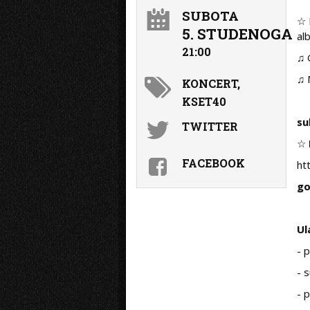
SUBOTA
☆ 
5. STUDENOGA
al
21:00
♫ 
♫ 
KONCERT,
KSET40
su
TWITTER
☆
FACEBOOK
ht
go
Ul
- 
- 
- 