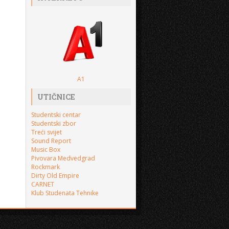
A1
UTIČNICE
Studentski centar
Studentski zbor
Treći svijet
Sound Report
Music Box
Pivovara Medvedgrad
Rockmark
Dirty Old Empire
CARNET
Klub Studenata Tehnike