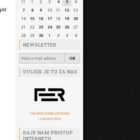
31
1
2
3
4
5
6
lit
7
8
9
10
11
12
13
14
15
16
17
18
19
20
21
22
23
24
25
26
27
28
29
30
1
2
3
4
NEWSLETTER
UVIJEK JE TU ZA NAS
Fakultet elektrotehnike
i računarstva
DAJE NAM PRISTUP
INTERNETU