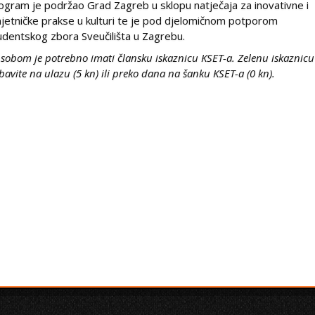
ogram je podržao Grad Zagreb u sklopu natječaja za inovativne i
jetničke prakse u kulturi te je pod djelomičnom potporom
udentskog zbora Sveučilišta u Zagrebu.
 sobom je potrebno imati člansku iskaznicu KSET-a. Zelenu iskaznicu
bavite na ulazu (5 kn) ili preko dana na šanku KSET-a (0 kn).