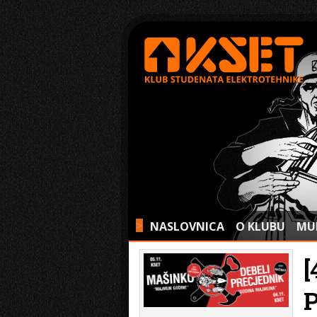
NASLOVNICA
O KLUBU
MU
>
[